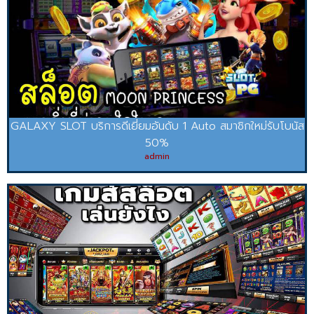
GALAXY SLOT บริการดีเยี่ยมอันดับ 1 Auto สมาชิกใหม่รับโบนัส
50%
admin