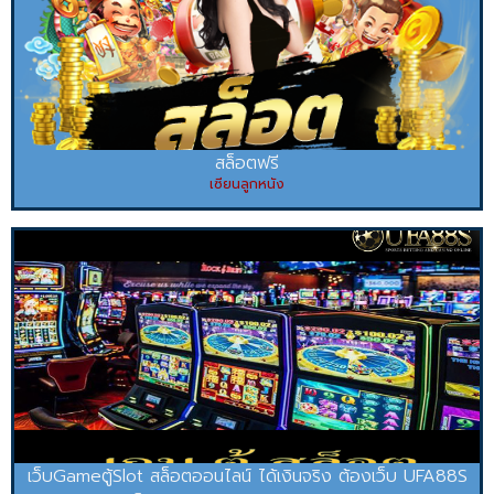
สล็อตฟรี
เซียนลูกหนัง
เว็บGameตู้Slot สล็อตออนไลน์ ได้เงินจริง ต้องเว็บ UFA88S