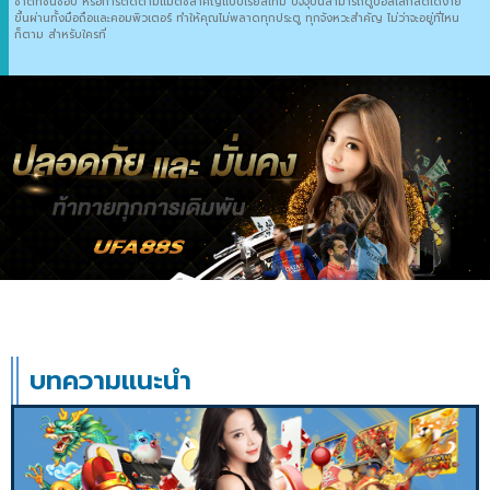
ชาติที่ชื่นชอบ หรือการติดตามแมตช์สำคัญแบบเรียลไทม์ ปัจจุบันสามารถดูบอลโลกสดได้ง่าย
ขึ้นผ่านทั้งมือถือและคอมพิวเตอร์ ทำให้คุณไม่พลาดทุกประตู ทุกจังหวะสำคัญ ไม่ว่าจะอยู่ที่ไหน
ก็ตาม สำหรับใครที่
บทความแนะนำ