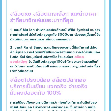
สล็อตxo สล็อตนางเงือก แนะนำบาคา
ร่าที่สมาชิกเล่นเยอะมากที่สุด
1. เกมส์ Mu lan ถ้าหากเจอสัญลักษณ์ Wild Symbol แปลว่า
ท่านกำลังจะได้รับโบนัสสูงสุดถึง 3000บาท ด้วยเหตุนี้เกมนี้จึง
มีคนนิยมมากพอสมควร เนื่องจากแจกเยอะ
2. เกมส์ Ru yi Bang ความพิเศษของเกมนี้คือถ้าหากได้สัญ
ลักษ์รูปลิงเราจะได้รับฟรีสปินแต่ฟรีสปินของเราจะได้รับในช่อง
โบนัส คือได้หมุนช่องโบนัสฟรี1ครั้งและช่อง
สล็อต
ออนไลน์pg
โบนัสมีโบนัสสูงสุด100เท่าโดยจะเอาจำนวนเงินที่
เราได้จากการสปินในช่อง1ไลน์ของการเล่นมาคูณกับโบนัสที่เรา
ได้จากช่องสปิน
สล็อตโปรงบน้อย สล็อตปลาทอง
บริการเป็นเยี่ยม แจกจริง จ่ายจริง
มั่นคงปลอดภัย 100%
การเปรียบเทียบหนทางดีมากกว่า ก่อนที่จะทำการตัดสินใจลง
พนันไปกับบอล ไม่ว่าจังหวะไหนล้วนกลายเป็นตัวเลือก เหนือ