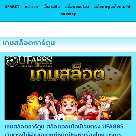
UFABET
หน้าแรก
เว็บคาสิโน
สล็อตออนไลน์
สล็อตpg สล็อตผลไม้
sitemap
เกมสล็อตการ์ตูน
เกมสล็อตการ์ตูน สล็อตออนไลน์เว็บตรง UFA88S
เว็บตรงไม่ผ่านเอเยนต์หมดปัญหาเรื่องโกง บริการ