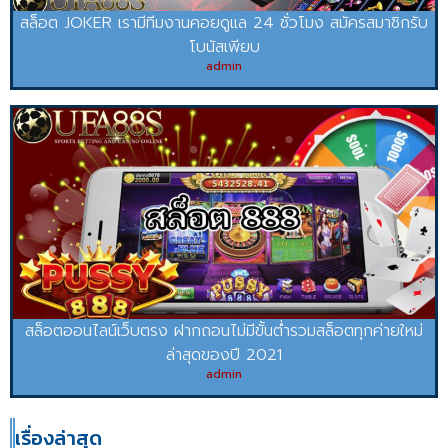
สล็อต JOKER เรามีทีมงานคอยดูแล 24 ชั่วโมง สมัครสมาชิกรับ
โบนัสเพียบ
admin
สล็อตออนไลน์เว็บตรง ฝากถอนไม่มีขั้นต่ำรวมสล็อตทุกค่ายใหม่
ล่าสุดของปี 2021
admin
เรื่องล่าสุด