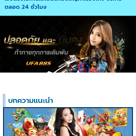
ตลอด 24 ชั่วโมง
บทความแนะนำ