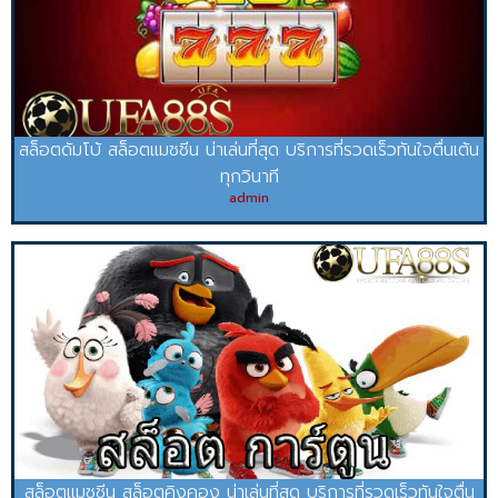
สล็อตดัมโบ้ สล็อตแมชชีน น่าเล่นที่สุด บริการที่รวดเร็วทันใจตื่นเต้น
ทุกวินาที
admin
สล็อตแมชชีน สล็อตคิงคอง น่าเล่นที่สุด บริการที่รวดเร็วทันใจตื่น