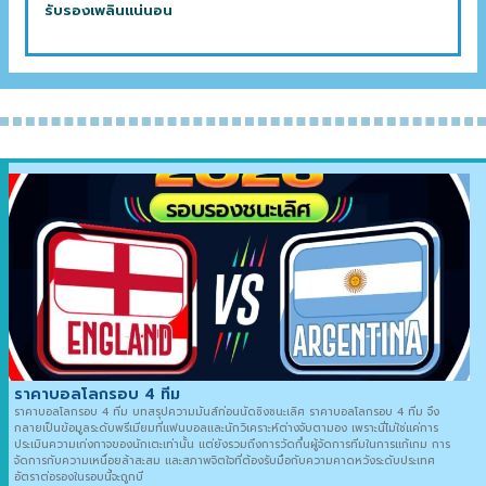
รับรองเพลินแน่นอน
ราคาบอลโลกรอบ 4 ทีม
ราคาบอลโลกรอบ 4 ทีม บทสรุปความมันส์ก่อนนัดชิงชนะเลิศ ราคาบอลโลกรอบ 4 ทีม จึง
กลายเป็นข้อมูลระดับพรีเมียมที่แฟนบอลและนักวิเคราะห์ต่างจับตามอง เพราะนี่ไม่ใช่แค่การ
ประเมินความเก่งกาจของนักเตะเท่านั้น แต่ยังรวมถึงการวัดกึ๋นผู้จัดการทีมในการแก้เกม การ
จัดการกับความเหนื่อยล้าสะสม และสภาพจิตใจที่ต้องรับมือกับความคาดหวังระดับประเทศ
อัตราต่อรองในรอบนี้จะถูกบี