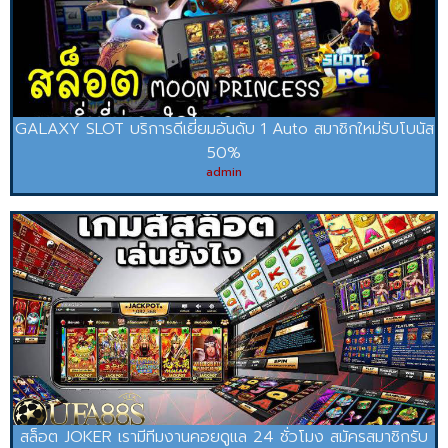
GALAXY SLOT บริการดีเยี่ยมอันดับ 1 Auto สมาชิกใหม่รับโบนัส
50%
admin
สล็อต JOKER เรามีทีมงานคอยดูแล 24 ชั่วโมง สมัครสมาชิกรับ