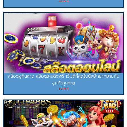
admin
สล็อตงูกินหาง สล็อตเครดิตฟรี เว็บดีที่สุดโบนัสอีกมากมายกับ
ลูกค้าทุกท่าน
admin