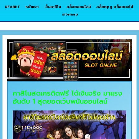
UFABET
หน้าแรก
เว็บคาสิโน
สล็อตออนไลน์
สล็อตpg สล็อตผลไม้
sitemap
คาสิโนสดเครดิตฟรี ได้เงินจริง มาแรง
อันดับ 1 สุดยอดเว็บพนันออนไลน์