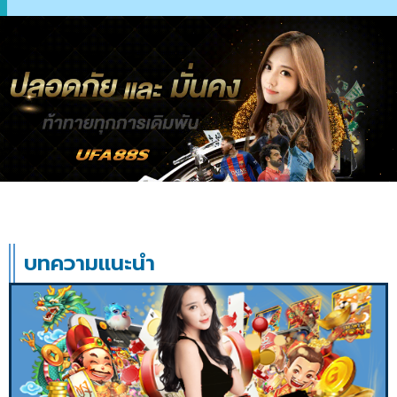
บทความแนะนำ