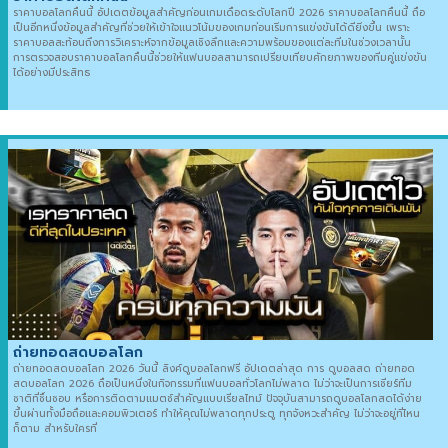
ราคาบอลโลกคืนนี้ อัปเดตข้อมูลสำคัญก่อนเกมเดือดระดับโลกปี 2026 ราคาบอลโลกคืนนี้ ถือ
เป็นอีกหนึ่งข้อมูลสำคัญที่ช่วยให้เข้าใจแนวโน้มของเกมก่อนเริ่มการแข่งขันได้ดียิ่งขึ้น เพราะ
ราคาบอลสะท้อนถึงการวิเคราะห์จากข้อมูลเชิงลึกและความพร้อมของแต่ละทีมในช่วงเวลานั้น
การตรวจสอบราคาบอลโลกคืนนี้ช่วยให้แฟนบอลสามารถเปรียบเทียบศักยภาพของทีมคู่แข่งขัน
ได้อย่างมีประสิทธ
ถ่ายทอดสดบอลโลก
ถ่ายทอดสดบอลโลก 2026 วันนี้ ลิงค์ดูบอลโลกฟรี อัปเดตล่าสุด การ ดูบอลสด ถ่ายทอด
สดบอลโลก 2026 ถือเป็นหนึ่งในกิจกรรมที่แฟนบอลทั่วโลกไม่พลาด ไม่ว่าจะเป็นการเชียร์ทีม
ชาติที่ชื่นชอบ หรือการติดตามแมตช์สำคัญแบบเรียลไทม์ ปัจจุบันสามารถดูบอลโลกสดได้ง่าย
ขึ้นผ่านทั้งมือถือและคอมพิวเตอร์ ทำให้คุณไม่พลาดทุกประตู ทุกจังหวะสำคัญ ไม่ว่าจะอยู่ที่ไหน
ก็ตาม สำหรับใครที่