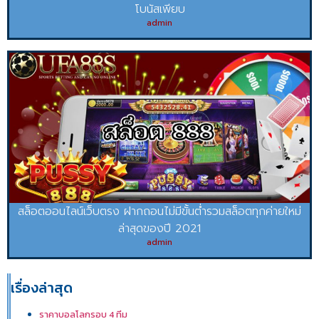
โบนัสเพียบ
admin
สล็อตออนไลน์เว็บตรง ฝากถอนไม่มีขั้นต่ำรวมสล็อตทุกค่ายใหม่
ล่าสุดของปี 2021
admin
เรื่องล่าสุด
ราคาบอลโลกรอบ 4 ทีม