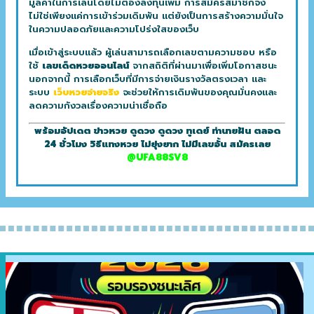
มูลค่าในการเล่นโดยไม่ต้องลงทุนเพิ่ม การสมัครสมาชิกจึง
ไม่ใช่เพียงแค่การเข้าร่วมเดิมพัน แต่ยังเป็นการสร้างความมั่นใจ
ในความปลอดภัยและความโปร่งใสของเว็บ
เมื่อเข้าสู่ระบบแล้ว ผู้เล่นสามารถเลือกเลขตามความชอบ หรือ
ใช้
เลขเด็ดหวยออนไลน์
จากสถิติที่ผ่านมาเพื่อเพิ่มโอกาสชนะ
นอกจากนี้ การเลือกเว็บที่มีการจ่ายเงินรางวัลตรงเวลา และ
ระบบ
เว็บหวยจ่ายจริง
จะช่วยให้การเดิมพันของคุณมั่นคงและ
ลดความกังวลเรื่องความน่าเชื่อถือ
พร้อมอัปเดต ข่าวหวย ดูดวง ดูดวง ทูเดย์ ทำนายฝัน ตลอด
24 ชั่วโมง วิธีแทงหวย ไม่ยุ่งยาก ไม่มีเลขอั้น สมัครเลย
@UFA88SV8