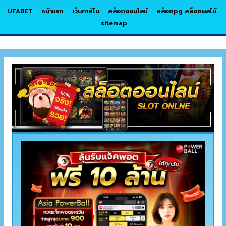
UFABET
หน้าแรก
เว็บคาสิโน
สล็อตออนไลน์
สล็อตpg สล็อตผลไม้
sitemap