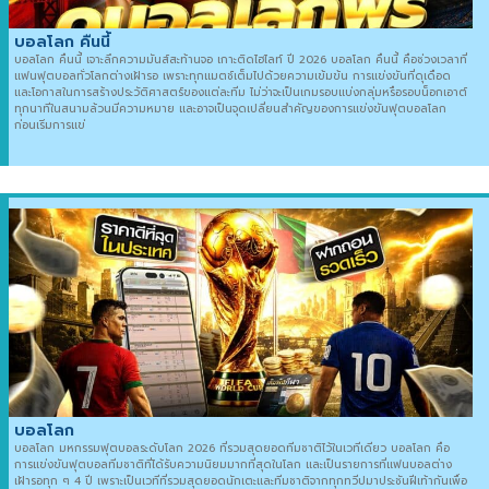
บอลโลก คืนนี้
บอลโลก คืนนี้ เจาะลึกความมันส์สะท้านจอ เกาะติดไฮไลท์ ปี 2026 บอลโลก คืนนี้ คือช่วงเวลาที่
แฟนฟุตบอลทั่วโลกต่างเฝ้ารอ เพราะทุกแมตช์เต็มไปด้วยความเข้มข้น การแข่งขันที่ดุเดือด
และโอกาสในการสร้างประวัติศาสตร์ของแต่ละทีม ไม่ว่าจะเป็นเกมรอบแบ่งกลุ่มหรือรอบน็อกเอาต์
ทุกนาทีในสนามล้วนมีความหมาย และอาจเป็นจุดเปลี่ยนสำคัญของการแข่งขันฟุตบอลโลก
ก่อนเริ่มการแข่
บอลโลก
บอลโลก มหกรรมฟุตบอลระดับโลก 2026 ที่รวมสุดยอดทีมชาติไว้ในเวทีเดียว บอลโลก คือ
การแข่งขันฟุตบอลทีมชาติที่ได้รับความนิยมมากที่สุดในโลก และเป็นรายการที่แฟนบอลต่าง
เฝ้ารอทุก ๆ 4 ปี เพราะเป็นเวทีที่รวมสุดยอดนักเตะและทีมชาติจากทุกทวีปมาประชันฝีเท้ากันเพื่อ