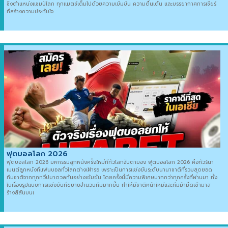
ชิงตำแหน่งแชมป์โลก ทุกแมตช์เต็มไปด้วยความเข้มข้น ความตื่นเต้น และบรรยากาศการเชียร์
ที่สร้างความประทับใจ
ฟุตบอลโลก 2026
ฟุตบอลโลก 2026 มหกรรมลูกหนังครั้งใหม่ที่ทั่วโลกจับตามอง ฟุตบอลโลก 2026 คือทัวร์นา
เมนต์ลูกหนังที่แฟนบอลทั่วโลกต่างเฝ้ารอ เพราะเป็นการแข่งขันระดับนานาชาติที่รวมสุดยอด
ทีมชาติจากทุกทวีปมาดวลกันอย่างเข้มข้น โดยครั้งนี้มีความพิเศษมากกว่าทุกครั้งที่ผ่านมา ทั้ง
ในเรื่องรูปแบบการแข่งขันที่ขยายจำนวนทีมมากขึ้น ทำให้มีชาติหน้าใหม่และทีมม้ามืดเข้ามาส
ร้างสีสันบนเ