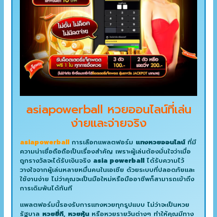
asiapowerball หวยออนไลน์ที่เล่น
ง่ายและจ่ายจริง
asiapowerball
การเลือกแพลตฟอร์ม
แทงหวยออนไลน์
ที่มี
ความน่าเชื่อถือถือเป็นเรื่องสำคัญ เพราะผู้เล่นต้องมั่นใจว่าเมื่อ
ถูกรางวัลจะได้รับเงินจริง
asia powerball
ได้รับความไว้
วางใจจากผู้เล่นหลายหมื่นคนในเอเชีย ด้วยระบบที่ปลอดภัยและ
ใช้งานง่าย ไม่ว่าคุณจะเป็นมือใหม่หรือมืออาชีพก็สามารถเข้าถึง
การเดิมพันได้ทันที
แพลตฟอร์มนี้รองรับการแทงหวยทุกรูปแบบ ไม่ว่าจะเป็นหวย
รัฐบาล
หวยยี่กี
,
หวยหุ้น
หรือหวยรายวันต่างๆ ทำให้คุณมีทาง