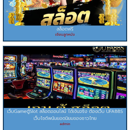
สล็อตฟรี
เซียนลูกหนัง
เว็บGameตู้Slot สล็อตออนไลน์ ได้เงินจริง ต้องเว็บ UFA88S
เว็บไซต์พนันยอดนิยมของชาวไทย
admin