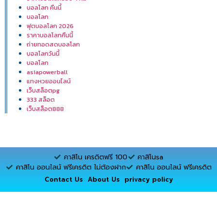
บอลโลก คืนนี้
บอลโลก
ฟุตบอลโลก 2026
ราคาบอลโลกคืนนี้
ถ่ายทอดสดบอลโลก
บอลโลกวันนี้
บอลโลก
asiapowerball
แทงหวยออนไลน์
เว็บสล็อตpg
333 สล็อต
เว็บสล็อต888
คาสิโน เครดิตฟรี 100
คาสิโนsa
คาสิโน ออนไลน์ ฟรีเครดิต ไม่ต้องฝาก
คาสิโน ออนไลน์ ฟรีเครดิต
Contact Us
About Us
privacy policy