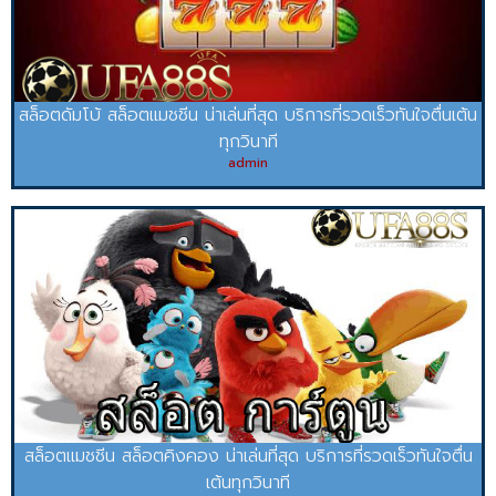
สล็อตดัมโบ้ สล็อตแมชชีน น่าเล่นที่สุด บริการที่รวดเร็วทันใจตื่นเต้น
ทุกวินาที
admin
สล็อตแมชชีน สล็อตคิงคอง น่าเล่นที่สุด บริการที่รวดเร็วทันใจตื่น
เต้นทุกวินาที