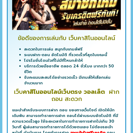
ข้อดีของการเล่นกับ เว็บคาสิโนออนไลน์
สะดวกในการเล่น สนุกกับเกมส์ฟรี
ระบบฝาก-ถอน อัตโนมัติ ที่รวดเร็วที่สุดในขณะนี้
โปรโมชั่นโดนใจที่ไม่มีที่ไหนกล้าให้
บริการด้วยมืออาชีพ ตลอด 24 ชั่วโมง มากกว่า 50
ชีวิต
รับคะแนนสะสมได้อย่างรวดเร็ว มีเกมส์ให้เลือกเล่น
จำนวนมาก
เว็บ
คาสิโนออนไลน์เว็บตรง วอลเล็ต
ฝาก
ถอน สะดวก
แนะนำสำหรับระบบการฝาก ถอน ของทางเว็บไซต์ เปิดให้นัก
เดิมพัน สามารถทำรายการฝาก ถอนได้ผ่านระบบอัตโนมัติ ที่มี
ความรวดเร็วสูง ใช้ระยะเวลาในการทำรายการฝากไม่เกิน 30
วินาที ผู้เล่นสามารถทำรายการได้ด้วยตนเอง ไม่ต้องรอเจ้า
หน้าที่ ดำเนินการ โดยทำการฝาก
ทางเข้ารับฟรีเครดิต
ถอน