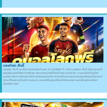
บอลโลก คืนนี้
บอลโลก คืนนี้ เจาะลึกความมันส์สะท้านจอ เกาะติดไฮไลท์ ปี 2026 บอลโลก คืนนี้ คือช่วงเวลาที่
แฟนฟุตบอลทั่วโลกต่างเฝ้ารอ เพราะทุกแมตช์เต็มไปด้วยความเข้มข้น การแข่งขันที่ดุเดือด
และโอกาสในการสร้างประวัติศาสตร์ของแต่ละทีม ไม่ว่าจะเป็นเกมรอบแบ่งกลุ่มหรือรอบน็อกเอาต์
ทุกนาทีในสนามล้วนมีความหมาย และอาจเป็นจุดเปลี่ยนสำคัญของการแข่งขันฟุตบอลโลก
ก่อนเริ่มการแข่