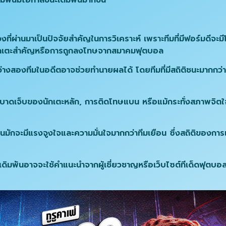
ดิมพันมีโอกาสชนะเดิมพันมากขึ้น
ที่ผ่านมาเป็นปัจจัยสำคัญในการวิเคราะห์ เพราะทีมที่มีฟอร์มดีจะม
ักเตะสำคัญหรือการถูกลงโทษจากสมาคมฟุตบอล
่างสองทีมในอดีตอาจช่วยทำนายผลได้ โดยทีมที่มีสถิติชนะมากกว่า
าดเจ็บของนักเตะหลัก, การติดโทษแบน หรือแม้กระทั่งสภาพจิตใจขอ
้านมักจะมีแรงจูงใจและความมั่นใจมากกว่าทีมเยือน ซึ่งสถิติของการแ
เดิมพันอาจจะใช้คำแนะนำจากผู้เชี่ยวชาญหรือเว็บไซต์ทีเด็ดฟุตบอลที