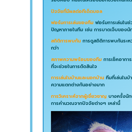
รอบคอบ หนึ่งในเครื่องมือที่ช่วยให้นักเ
ปัจจัยที่มีผลต่อทีเด็ดบอล
ฟอร์มการเล่นของทีม
ฟอร์มการเล่นในช่วง
ปัญหาภายในทีม เช่น การบาดเจ็บของน
สถิติการพบกัน
การดูสถิติการพบกันระหว
กว่า
สภาพความพร้อมของทีม
การเช็คอาการบ
ที่จะช่วยในการตัดสินใจ
การเล่นในบ้านและนอกบ้าน
ทีมที่เล่นในบ
ความแตกต่างกันอย่างมาก
การวิเคราะห์จากผู้เชี่ยวชาญ
บางครั้งนัก
การคำนวณจากปัจจัยต่างๆ เหล่านี้