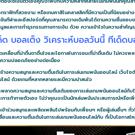
ม่ต้องใช้เงินตัวเองคุณจะพบกับความหลากหลายในเกมพนันที่คุณส
กราฟิกที่สวยงาม หรือเกมคาสิโนคลาสสิคที่มีความเป็นที่นิยมอย่า
่งขันกีฬาและอีสปอร์ตที่คุณสามารถวางเดิมพันได้ตามความชื่นชอ
ูลและการทำธุรกรรมทางการเงิน ด้วย ความเข้าใจในความสำคัญของ
็ด บอลเต็ง วิเคราะห์บอลวันนี้ ทีเด็ดบ
เคลื่อนที่น่าตื่นตาตื่นใจและโอกาสในการชนะที่น่าตื่นเต้น ไม่ควรพ
ษาความปลอดภัยอย่างต่อเนื่อง
์ที่สร้างความสนุกและความตื่นเต้นในการเล่นเกมพนันออนไลน์ เว็บไซ
นไลน์ ด้วยเกมที่หลากหลายและมีความน่าสนใจ
วรพลาดความสนุกและความตื่นเต้นของการเล่นเกมพนันออนไลน์กับไม
การท้าทายตัวเอง ไม่ว่าคุณจะเป็นนักเล่นพนันประสบการณ์หรือเพิ่ง
ถเข้าร่วมสนุกและเพลิดเพลินไปพร้อมกับเพื่อนๆ หรือผู้เล่นอื่นๆ ทั่ว
ลื่อนและความตื่นเต้นในการเล่นเกมพนันออนไลน์กับ ที่เป็นโอกาสให