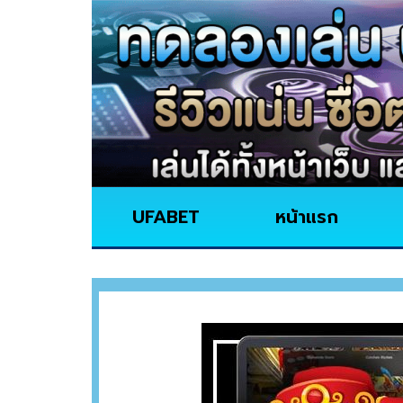
UFABET
หน้าแรก