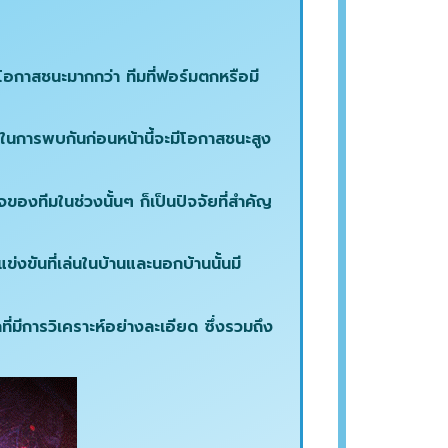
ีโอกาสชนะมากกว่า ทีมที่ฟอร์มตกหรือมี
ในการพบกันก่อนหน้านี้จะมีโอกาสชนะสูง
งทีมในช่วงนั้นๆ ก็เป็นปัจจัยที่สำคัญ
ข่งขันที่เล่นในบ้านและนอกบ้านนั้นมี
่มีการวิเคราะห์อย่างละเอียด ซึ่งรวมถึง