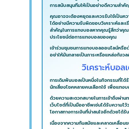
การสนับสนุนทีมให้เป็นอย่างดีความสำ
คุณอาจจะต้องหยุดและควรรับใช้เป็นคว
ได้อย่างมีความรับผิดชอบวิเคราะห์และเ
สำคัญในการแทงบอลหากคุณรู้สึกว่าคุณม
ประโยชน์ต่อการแทงบอลของคุณ
เข้าร่วมชุมชนการแทงบอลออนไลน์หรือเว็บ
อย่าให้มันกลายเป็นภาระหรือแหล่งกังวลศ
วิเคราะห์บอลเ
การเดิมพันบอลเป็นหนึ่งในกิจกรรมที่ได
นักเสี่ยงโชคหลายคนเลือกใช้ เพื่อแทงบอล
ด้วยความสะดวกสบายในการเข้าถึงผ่านทาง
เว็บไซต์ที่เป็นมืออาชีพเช่นได้รับความไ
โอกาสทางการเงินที่น่าสนใจอีกด้วยได้
เนื่องจากความทันสมัยและคลาดเคลื่อนของ