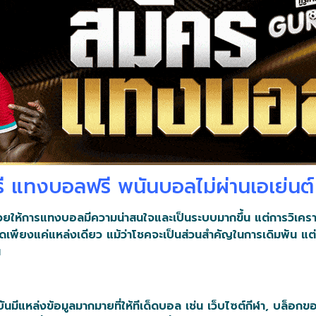
ี แทงบอลฟรี พนันบอลไม่ผ่านเอเย่นต์
ช่วยให้การแทงบอลมีความน่าสนใจและเป็นระบบมากขึ้น แต่การวิเคราะห์แ
ดเพียงแค่แหล่งเดียว แม้ว่าโชคจะเป็นส่วนสำคัญในการเดิมพัน แต่การ
น
บันมีแหล่งข้อมูลมากมายที่ให้ทีเด็ดบอล เช่น เว็บไซต์กีฬา, บล็อก