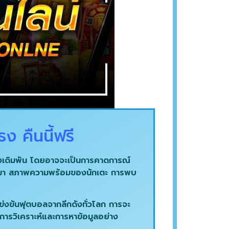
ง คืนนี้ฟรี
างเดิมพัน โดยอาจจะเป็นการคาดการณ์
่ผ่านมา สภาพความพร้อมของนักเตะ การพบ
่งขันฟุตบอลจากลีกดังทั่วโลก การจะ
้การวิเคราะห์และการหาข้อมูลอย่าง