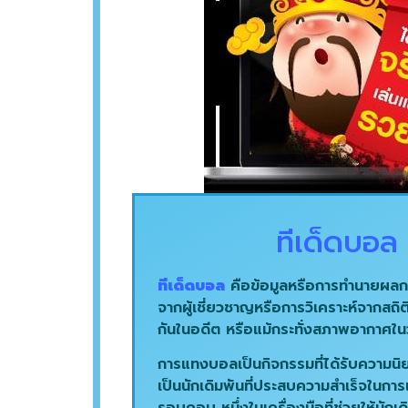
ทีเด็ดบอล 
ทีเด็ดบอล
คือข้อมูลหรือการทำนายผลกา
จากผู้เชี่ยวชาญหรือการวิเคราะห์จากสถ
กันในอดีต หรือแม้กระทั่งสภาพอากาศในว
การแทงบอลเป็นกิจกรรมที่ได้รับความนิ
เป็นนักเดิมพันที่ประสบความสำเร็จในการเ