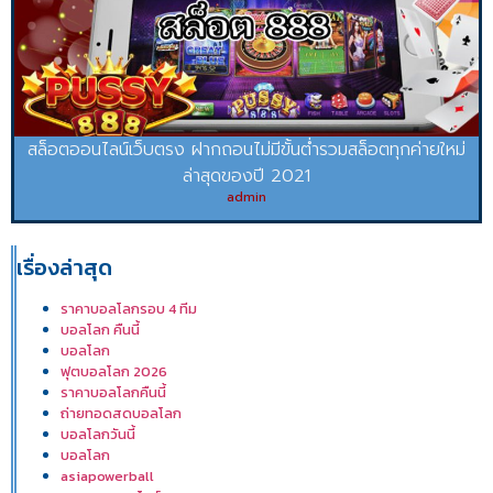
สล็อตออนไลน์เว็บตรง ฝากถอนไม่มีขั้นต่ำรวมสล็อตทุกค่ายใหม่
ล่าสุดของปี 2021
admin
เรื่องล่าสุด
ราคาบอลโลกรอบ 4 ทีม
บอลโลก คืนนี้
บอลโลก
ฟุตบอลโลก 2026
ราคาบอลโลกคืนนี้
ถ่ายทอดสดบอลโลก
บอลโลกวันนี้
บอลโลก
asiapowerball