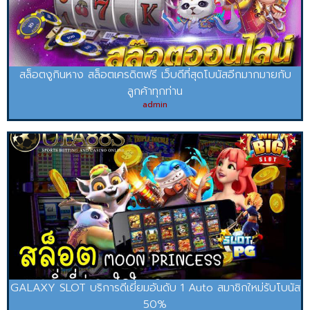
สล็อตงูกินหาง สล็อตเครดิตฟรี เว็บดีที่สุดโบนัสอีกมากมายกับ
ลูกค้าทุกท่าน
admin
GALAXY SLOT บริการดีเยี่ยมอันดับ 1 Auto สมาชิกใหม่รับโบนัส
50%