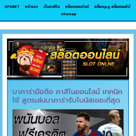
UFABET
หน้าแรก
เว็บคาสิโน
สล็อตออนไลน์
สล็อตpg สล็อตผลไม้
sitemap
บาคาร่ามือถือ คาสิโนออนไลน์ เทคนิค
ใช้ สูตรเล่นบาคาร่ารับโบนัสเยอะที่สุด