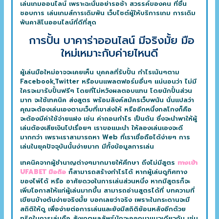
เล่นเกมออนไลน์ เพราะฉะนั้นอย่ารอช้า สวรรค์ของคน ที่ชื่น
ชอบการ เล่นเกมส์การเดิมพัน เว็บไซต์ผู้ให้บริการเกม การเดิม
พันคาสิโนออนไลน์ที่ดีที่สุด
การปั้น บาคาร่าออนไลน์ มีจริงมั้ย มือ
ใหม่เหมาะกับค่ายไหนดี
ผู้เล่นมือใหม่อาจจะเคยเห็น บุคคลที่รับปั้น กำไรเน้นๆตาม
Facebook,Twitter หรือบนแพลตฟอร์มอื่นๆ แน่นอนว่า ไม่มี
ใครจะมารับปั้นฟรีๆ โดยที่ไม่หวังผลตอบแทน โดยนักปั้นส่วน
มาก จะใช้เทคนิค ส่งสูตร พร้อมลิงค์สมัครเว็บพนัน นั่นแปลว่า
คุณจะต้องเล่นเองตามเว็บที่เขาส่งให้ หรืออีกหนึ่งกลโกงก็คือ
จะต้องมีค่าใช้จ่ายแฝง เช่น ค่าถอนกำไร เป็นต้น ซึ่งจะนำพาให้ผู้
เล่นต้องเสียเงินไปเรื่อยๆ เราขอแนะนำ ให้ลองเล่นเองจะดี
มากกว่า เพราะเราสามารถหา Web ที่เราเชื่อถือได้ง่ายๆ การ
เล่นในยุคปัจจุบันนั้นง่ายมาก มีทั้งข้อมูลการเล่น
เทคนิคจากผู้ชำนาญต่างๆมากมายให้ศึกษา ถึงไม่มีสูตร
ทางเข้า
UFABET มือถือ
ก็สามารถสร้างกำไรได้ หากผู้เล่นดูทิศทาง
ของไพ่ได้ หรือ อาศัยดวงในการเล่นส่วนหนึ่ง หากมีสูตรก็จะ
เพิ่มโอกาสให้แก่ผู้เล่นมากขึ้น สามารถอ่านสูตรได้ที่ บทความที่
เขียนข้างต้นง่ายจริงมั้ย บอกเลยว่าจริง เพราะในกระดานจะมี
สถิติให้ดู เพื่อง่ายต่อการเล่นและยังมีสถิติย้อนหลังอีกด้วย
ทริคในการเล่นคือ สังเกตผลลัพธ์มักจะออกมาแนวเดียวกัน เช่น