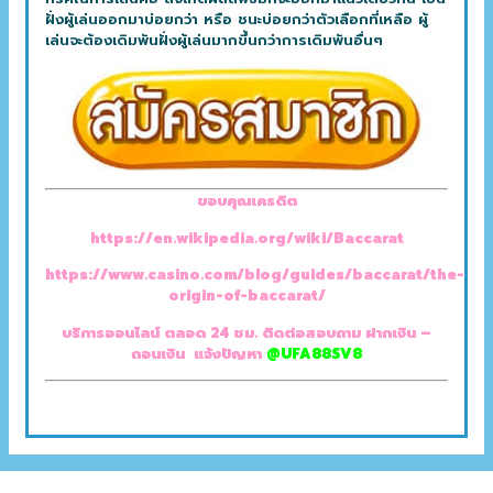
ฝั่งผู้เล่นออกมาบ่อยกว่า หรือ ชนะบ่อยกว่าตัวเลือกที่เหลือ ผู้
เล่นจะต้องเดิมพันฝั่งผู้เล่นมากขึ้นกว่าการเดิมพันอื่นๆ
ขอบคุณเครดิต
https://en.wikipedia.org/wiki/Baccarat
https://www.casino.com/blog/guides/baccarat/the-
origin-of-baccarat/
บริการออนไลน์ ตลอด 24 ชม. ติดต่อสอบถาม ฝากเงิน –
ถอนเงิน แจ้งปัญหา
@UFA88SV8