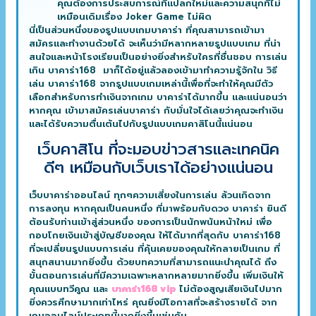
คุณต้องการประสบการณ์ที่แปลกใหม่และความสนุกที่ไม่
เหมือนเดิมเรื่อง Joker Game ไม่ผิด
นี่เป็นส่วนหนึ่งของรูปแบบเกมบาคาร่า ที่คุณสามารถเข้ามา
สมัครและทำงานด้วยได้ จะเห็นว่ามีหลากหลายรูปแบบเกม ที่น่า
สนใจและหน้าโรงเรียนเป็นอย่างยิ่งสำหรับใครที่ชื่นชอบ การเล่น
เกิน บาคาร่า168 มาก็ได้อยู่แล้วลองเข้ามาทำความรู้จักใน วิธี
เล่น บาคาร่า168 จากรูปแบบเกมเหล่านี้เพื่อที่จะทำให้คุณมีตัว
เลือกสำหรับการทำเงินจากเกม บาคาร่าได้มากขึ้น และแน่นอนว่า
หากคุณ เข้ามาสมัครเล่นบาคาร่า กับมั่นใจได้เลยว่าคุณจะทำเงิน
และได้รับความตื่นเต้นไปกับรูปแบบเกมคาสิโนนี้แน่นอน
เว็บคาสิโน ที่จะมอบข่าวสารและเทคนิค
ดีๆ เหมือนกับเว็บเราได้อย่างแน่นอน
เว็บบาคาร่าออนไลน์ ทุกๆความเสี่ยงในการเล่น ล้วนเกิดจาก
การลงทุน หากคุณเป็นคนหนึ่ง ที่มาพร้อมกับดวง บาคาร่า ยินดี
ต้อนรับท่านเข้าสู่ส่วนหนึ่ง ของการเป็นนักพนันหน้าใหม่ เพื่อ
กอบโกยเงินเข้าสู่บัญชีของคุณ ให้ได้มากที่สุดกับ บาคาร่า168
ที่จะเปลี่ยนรูปแบบการเล่น ที่คุ้นเคยของคุณให้กลายเป็นเกม ที่
สนุกสนานมากยิ่งขึ้น ด้วยบทความที่สามารถแนะนำคุณได้ ถึง
ขั้นตอนการเล่นที่มีความเฉพาะหลากหลายมากยิ่งขึ้น เพิ่มเงินให้
คุณแบบทวีคูณ และ
บาคาร่า168 vip
ไม่ต้องสูญเสียเงินไปมาก
ยิ่งควรศึกษามากเท่าไหร่ คุณยิ่งมีโอกาสที่จะสร้างรายได้ จาก
เกมออนไลน์ประเภทนี้มากยิ่งขึ้นเช่นกัน