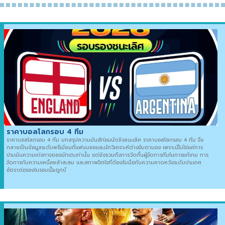
ราคาบอลโลกรอบ 4 ทีม
ราคาบอลโลกรอบ 4 ทีม บทสรุปความมันส์ก่อนนัดชิงชนะเลิศ ราคาบอลโลกรอบ 4 ทีม จึง
กลายเป็นข้อมูลระดับพรีเมียมที่แฟนบอลและนักวิเคราะห์ต่างจับตามอง เพราะนี่ไม่ใช่แค่การ
ประเมินความเก่งกาจของนักเตะเท่านั้น แต่ยังรวมถึงการวัดกึ๋นผู้จัดการทีมในการแก้เกม การ
จัดการกับความเหนื่อยล้าสะสม และสภาพจิตใจที่ต้องรับมือกับความคาดหวังระดับประเทศ
อัตราต่อรองในรอบนี้จะถูกบี