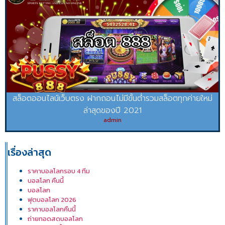
สล็อตออนไลน์เว็บตรง ฝากถอนไม่มีขั้นต่ำรวมสล็อตทุกค่ายใหม่
ล่าสุดของปี 2021
admin
เรื่องล่าสุด
ราคาบอลโลกรอบ 4 ทีม
บอลโลก คืนนี้
บอลโลก
ฟุตบอลโลก 2026
ราคาบอลโลกคืนนี้
ถ่ายทอดสดบอลโลก