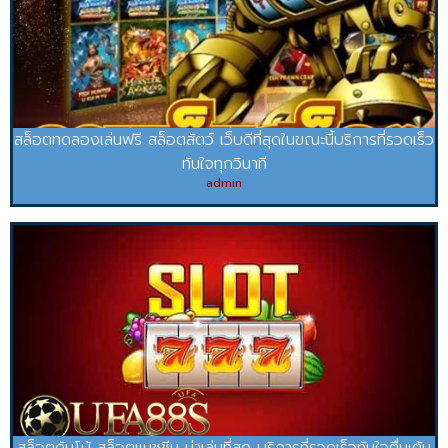
สล็อตทดลองเล่นฟรี สล็อตสัตว์ เว็บดีที่สุดในขณะนี้บริการที่รวดเร็ว
ทันใจทุกวินาที
admin
สล็อตดัมโบ้ สล็อตแมชชีน น่าเล่นที่สุด บริการที่รวดเร็วทันใจตื่นเต้น