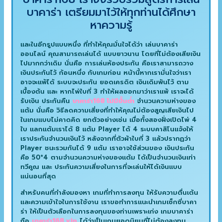
บาคาร่า เตรียมมาไว้ให้ทุกท่านได้ศึกษา
หาความรู้
และในอีกรูปแบบหนึ่ง ที่ทำให้คุณมั่นใจได้ว่า เล่นบาคาร่า
ออนไลน์ คุณสามารถเล่นได้ แบบยาวนาน โดยที่ไม่ต้องเสียเงิน
ไปมากกว่าเดิม นั่นคือ การเล่นห้องประกัน คือเราสามารถวาง
เงินประกันไว้ ก้อนหนึ่ง กับเกมก่อน หน้านี้หากเรามั่นใจว่าเรา
อาจจะแพ้ได้ ระบบจะประกัน ยอดเครดิต เงินเดิมพันไว้ ตาม
เบื้องต้น และ หากไพ่ใบที่ 3 ทำให้ผลออกมาว่าเราแพ้ เราจะได้
รับเงิน ประกันคืน
บาคาร่า168 ไม่มีขั้นต่ำ
จำนวนความห่างของ
แต้ม นั่นคือ วิธีลดความเสี่ยงที่ทำให้คุณไม่ต้องสูญเสียเงินไป
ในเกมแบบไม่คาดคิด ยกตัวอย่างเช่น เมื่อทั้งสองฝั่งเปิดไพ่ 4
ใบ แลกแต้มเราได้ 8 แต้ม Player ได้ 4 ระบบคาสิโนแจ้งให้
เราประกันจำนวนเงินไว้ หลังจากที่ตัวผ้าใบที่ 3 แล้วปรากฏว่า
Player ชนะรวมกันได้ 9 แต้ม เราอาจใช้ส่วนของ เงินประกัน
คือ 50*4 ตามจำนวนความห่างของแต้ม ได้เป็นจำนวนเงินเท่า
ทวีคูณ และ ประกันความเสี่ยงในการที่จะเล่นให้ได้เงินแบบ
แน่นอนที่สุด
สำหรับคนที่กำลังมองหา เกมที่ทำการลงทุน ให้รับความตื่นเต้น
และความเข้าใจในการใช้งาน เราขอทำการแนะนำเกมเซ็กซี่บาคา
ร่า ให้เป็นตัวเลือกในการลงทุนของท่านเพราะเก่ง เกมบาคาร่า
ถือ
บาคาร่า168 vip
ได้ว่าเป็นเกมยอดนิยมที่ไม่ต้องลงทุน