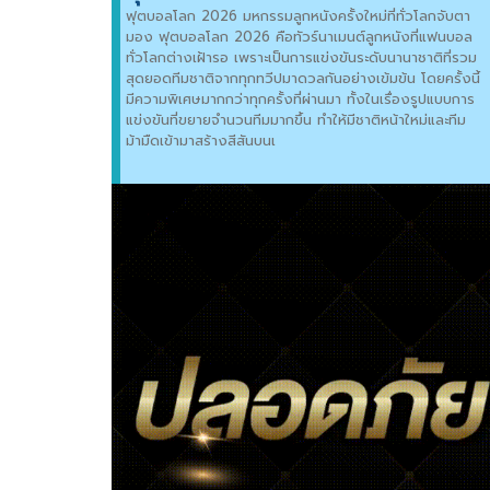
ฟุตบอลโลก 2026 มหกรรมลูกหนังครั้งใหม่ที่ทั่วโลกจับตา
มอง ฟุตบอลโลก 2026 คือทัวร์นาเมนต์ลูกหนังที่แฟนบอล
ทั่วโลกต่างเฝ้ารอ เพราะเป็นการแข่งขันระดับนานาชาติที่รวม
สุดยอดทีมชาติจากทุกทวีปมาดวลกันอย่างเข้มข้น โดยครั้งนี้
มีความพิเศษมากกว่าทุกครั้งที่ผ่านมา ทั้งในเรื่องรูปแบบการ
แข่งขันที่ขยายจำนวนทีมมากขึ้น ทำให้มีชาติหน้าใหม่และทีม
ม้ามืดเข้ามาสร้างสีสันบนเ