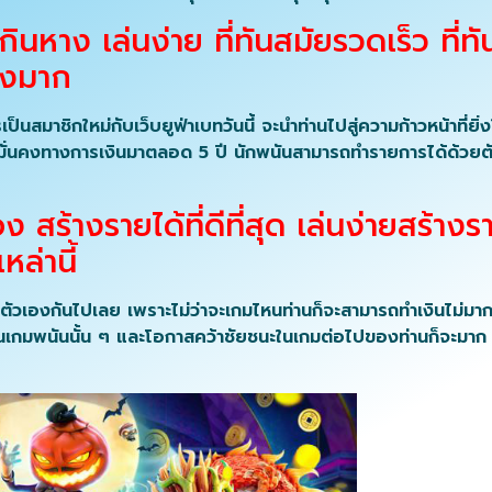
นหาง เล่นง่าย ที่ทันสมัยรวดเร็ว ที่ท
างมาก
็นสมาชิกใหม่กับเว็บยูฟ่าเบทวันนี้ จะนำท่านไปสู่ความก้าวหน้าที่ย
มั่นคงทางการเงินมาตลอด 5 ปี นักพนันสามารถทำรายการได้ด้วยต
ร้างรายได้ที่ดีที่สุด เล่นง่ายสร้างรายไ
่า​นี้
วเองกันไปเลย เพราะไม่ว่าจะเกมไหนท่านก็จะสามารถทำเงินไม่มา
ำชองในเกมพนันนั้น ๆ และโอกาสคว้าชัยชนะในเกมต่อไปของท่านก็จะมาก 