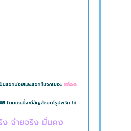
ีฟรีสปินแจกบ่อยและแจกทีแจกเยอะ
สล็อต
45
โดยเกมนี้จะมีสัญลักษณ์รูปพริก ให้
ิง จ่ายจริง มั่นคง