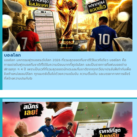
บอลโลก
บอลโลก มหกรรมฟุตบอลระดับโลก 2026 ที่รวมสุดยอดทีมชาติไว้ในเวทีเดียว บอลโลก คือ
การแข่งขันฟุตบอลทีมชาติที่ได้รับความนิยมมากที่สุดในโลก และเป็นรายการที่แฟนบอลต่าง
เฝ้ารอทุก ๆ 4 ปี เพราะเป็นเวทีที่รวมสุดยอดนักเตะและทีมชาติจากทุกทวีปมาประชันฝีเท้ากันเพื่อ
ชิงตำแหน่งแชมป์โลก ทุกแมตช์เต็มไปด้วยความเข้มข้น ความตื่นเต้น และบรรยากาศการเชียร์
ที่สร้างความประทับใจ