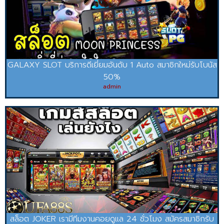
GALAXY SLOT บริการดีเยี่ยมอันดับ 1 Auto สมาชิกใหม่รับโบนัส
50%
admin
สล็อต JOKER เรามีทีมงานคอยดูแล 24 ชั่วโมง สมัครสมาชิกรับ