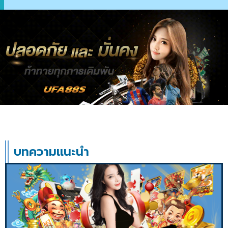
บทความแนะนำ