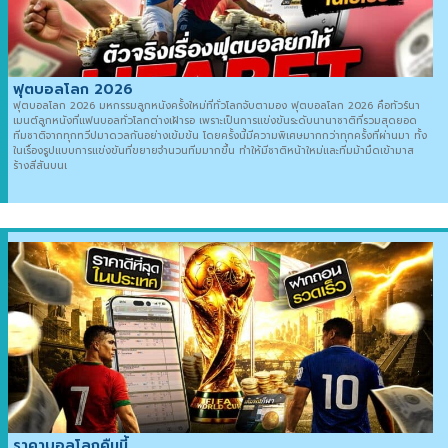
ฟุตบอลโลก 2026
ฟุตบอลโลก 2026 มหกรรมลูกหนังครั้งใหม่ที่ทั่วโลกจับตามอง ฟุตบอลโลก 2026 คือทัวร์นา
เมนต์ลูกหนังที่แฟนบอลทั่วโลกต่างเฝ้ารอ เพราะเป็นการแข่งขันระดับนานาชาติที่รวมสุดยอด
ทีมชาติจากทุกทวีปมาดวลกันอย่างเข้มข้น โดยครั้งนี้มีความพิเศษมากกว่าทุกครั้งที่ผ่านมา ทั้ง
ในเรื่องรูปแบบการแข่งขันที่ขยายจำนวนทีมมากขึ้น ทำให้มีชาติหน้าใหม่และทีมม้ามืดเข้ามาส
ร้างสีสันบนเ
ราคาบอลโลกคืนนี้