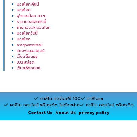
บอลโลก คืนนี้
บอลโลก
ฟุตบอลโลก 2026
ราคาบอลโลกคืนนี้
ถ่ายทอดสดบอลโลก
บอลโลกวันนี้
บอลโลก
asiapowerball
แทงหวยออนไลน์
เว็บสล็อตpg
333 สล็อต
เว็บสล็อต888
คาสิโน เครดิตฟรี 100
คาสิโนsa
คาสิโน ออนไลน์ ฟรีเครดิต ไม่ต้องฝาก
คาสิโน ออนไลน์ ฟรีเครดิต
Contact Us
About Us
privacy policy