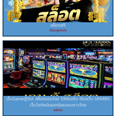
สล็อตฟรี
เซียนลูกหนัง
เว็บGameตู้Slot สล็อตออนไลน์ ได้เงินจริง ต้องเว็บ UFA88S
เว็บไซต์พนันยอดนิยมของชาวไทย
admin