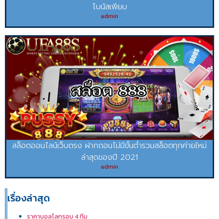
โบนัสเพียบ
admin
สล็อตออนไลน์เว็บตรง ฝากถอนไม่มีขั้นต่ำรวมสล็อตทุกค่ายใหม่
ล่าสุดของปี 2021
admin
เรื่องล่าสุด
ราคาบอลโลกรอบ 4 ทีม