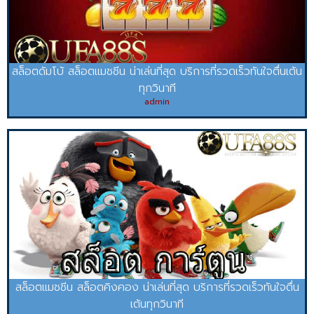
สล็อตดัมโบ้ สล็อตแมชชีน น่าเล่นที่สุด บริการที่รวดเร็วทันใจตื่นเต้น
ทุกวินาที
admin
สล็อตแมชชีน สล็อตคิงคอง น่าเล่นที่สุด บริการที่รวดเร็วทันใจตื่น
เต้นทุกวินาที