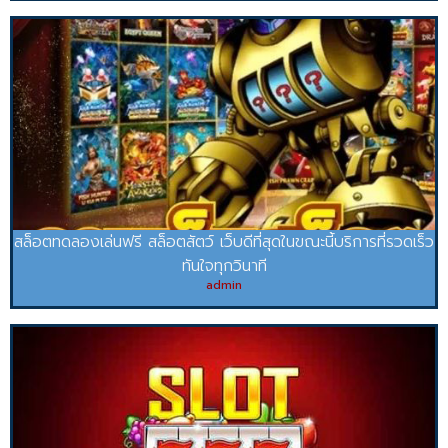
สล็อตทดลองเล่นฟรี สล็อตสัตว์ เว็บดีที่สุดในขณะนี้บริการที่รวดเร็ว
ทันใจทุกวินาที
admin