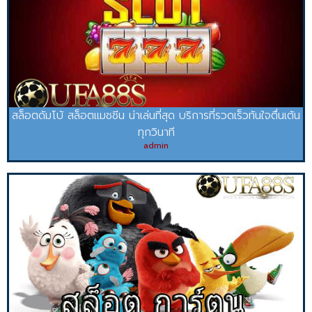
สล็อตดัมโบ้ สล็อตแมชชีน น่าเล่นที่สุด บริการที่รวดเร็วทันใจตื่นเต้น
ทุกวินาที
admin