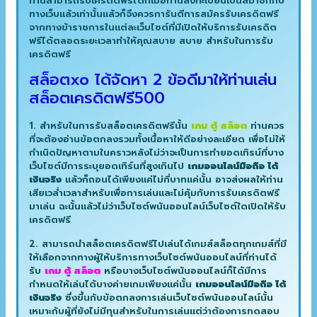
ท่านสามารถรับเครดิตฟรีได้ก็เมื่อท่านลงทะเบียนเป็นสมาชิกกับ
ทางเว็บแล้วเท่านั้นแล้วก็จึงควรการันตีการสมัครรับเครดิตฟรี
จากทางข้าราชการในแต่ละเว็บไซต์ที่มีเปิดให้บริการรับเครดิต
ฟรีได้ตลอดระยะเวลาทำให้คุณสบาย สบาย สำหรับในการรับ
เครดิตฟรี
สล็อตxo ได้จัดหา 2 ข้อดีมาให้ท่านเล่น
สล็อตเครดิตฟรี500
1. สำหรับในการรับสล็อตเครดิตฟรีนั้น
เกม ตู้ สล็อต
ท่านควร
ที่จะต้องอ่านข้อตกลงรวมทั้งเนื้อหาให้ดีอย่างละเอียด เพื่อไม่ให้
กำเนิดปัญหาตามในคราวหลังไม่ว่าจะเป็นการทำยอดเทิรน์ที่บาง
เว็บไซต์มีการระบุยอดเทิร์นที่สูงเกินไป
เกมออนไลน์มือถือ ได้
เงินจริง
แล้วก็ถอนได้เพียงแค่ไม่กี่บาทแค่นั้น อาจส่งผลให้ท่าน
เสียเวล่ำเวลาสำหรับเพื่อการเล่นและไม่คุ้มกับการรับเครดิตฟรี
มาเล่น ฉะนั้นแล้วไม่ว่าเว็บไซต์พนันออนไลน์เว็บไซต์ใดเปิดให้รับ
เครดิตฟรี
2. สามารถนำสล็อตเครดิตฟรีไปเล่นได้เกมส์สล็อตทุกเกมส์ที่มี
ให้เลือกจากทางผู้ให้บริการทางเว็บไซต์พนันออนไลน์ที่ท่านได้
รับ
เกม ตู้ สล็อต
หรือบางเว็บไซต์พนันออนไลน์ก็ได้มีการ
กำหนดให้เล่นได้บางค่ายเกมเพียงแค่นั้น
เกมออนไลน์มือถือ ได้
เงินจริง
ซึ่งขึ้นกับข้อตกลงการเล่นเว็บไซต์พนันออนไลน์นั้น
เหมาะกับผู้ที่ยังไม่มีทุนสำหรับในการเล่นแต่ว่าต้องการทดสอบ