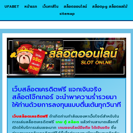
UFABET
หน้าแรก
เว็บคาสิโน
สล็อตออนไลน์
สล็อตpg สล็อตผลไม้
sitemap
เว็บสล็อตเครดิตฟรี แจกเงินจริง
สล็อตโจ๊กเกอร์ จะนำพาความร่ำรวยมา
ให้ท่านด้วยการลงทุนแบบตื่นเต้นทุกวินาที
เว็บสล็อตเครดิตฟรี
ถ้าเกิดท่านกำลังมองหาเว็บไซต์สำหรับใน
การเล่นสล็อตเครดิตฟรี
เกม ตู้ สล็อต
แล้วท่านสามาถเลือกที่
เปิดให้บริการเล่นเยอะมาก
เกมออนไลน์มือถือ ได้เงินจริง
ซึ่ง