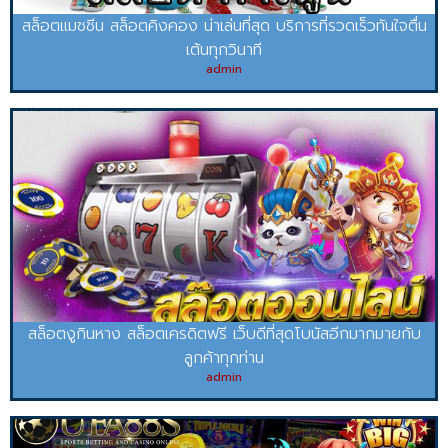
สล็อตแมชชีน สล็อตคิงคอง น่าเล่นที่สุด บริการที่รวดเร็วทันใจตื่น
เต้นทุกวินาที
admin
สล็อตงูกินหาง สล็อตเครดิตฟรี เว็บดีที่สุดโบนัสอีกมากมายกับ
ลูกค้าทุกท่าน
admin