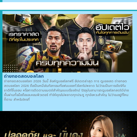
ถ่ายทอดสดบอลโลก
ถ่ายทอดสดบอลโลก 2026 วันนี้ ลิงค์ดูบอลโลกฟรี อัปเดตล่าสุด การ ดูบอลสด ถ่ายทอด
สดบอลโลก 2026 ถือเป็นหนึ่งในกิจกรรมที่แฟนบอลทั่วโลกไม่พลาด ไม่ว่าจะเป็นการเชียร์ทีม
ชาติที่ชื่นชอบ หรือการติดตามแมตช์สำคัญแบบเรียลไทม์ ปัจจุบันสามารถดูบอลโลกสดได้ง่าย
ขึ้นผ่านทั้งมือถือและคอมพิวเตอร์ ทำให้คุณไม่พลาดทุกประตู ทุกจังหวะสำคัญ ไม่ว่าจะอยู่ที่ไหน
ก็ตาม สำหรับใครที่