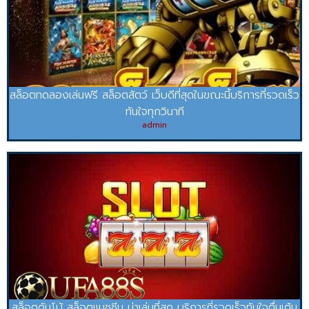
สล็อตทดลองเล่นฟรี สล็อตสัตว์ เว็บดีที่สุดในขณะนี้บริการที่รวดเร็ว
ทันใจทุกวินาที
admin
สล็อตดัมโบ้ สล็อตแมชชีน น่าเล่นที่สุด บริการที่รวดเร็วทันใจตื่นเต้น