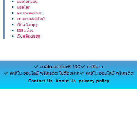
บอลโลกวันนี้
บอลโลก
asiapowerball
แทงหวยออนไลน์
เว็บสล็อตpg
333 สล็อต
เว็บสล็อต888
คาสิโน เครดิตฟรี 100
คาสิโนsa
คาสิโน ออนไลน์ ฟรีเครดิต ไม่ต้องฝาก
คาสิโน ออนไลน์ ฟรีเครดิต
Contact Us
About Us
privacy policy