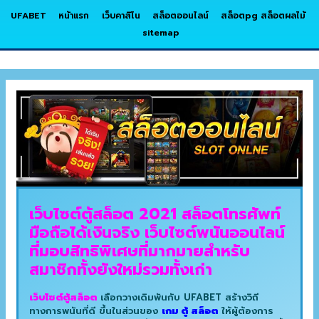
UFABET
หน้าแรก
เว็บคาสิโน
สล็อตออนไลน์
สล็อตpg สล็อตผลไม้
sitemap
เว็บไซต์ตู้สล็อต 2021 สล็อตโทรศัพท์
มือถือได้เงินจริง เว็บไซต์พนันออนไลน์
ที่มอบสิทธิพิเศษที่มากมายสำหรับ
สมาชิกทั้งยังใหม่รวมทั้งเก่า
เว็บไซต์ตู้สล็อต
เลือกวางเดิมพันกับ UFABET สร้างวิถี
ทางการพนันที่ดี ขึ้นในส่วนของ
เกม ตู้ สล็อต
ให้ผู้ต้องการ