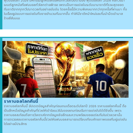
ฟุตบอลโลก 2026 มหกรรมลูกหนังครั้งใหม่ที่ทั่วโลกจับตามอง ฟุตบอลโลก 2026 คือทัวร์นา
เมนต์ลูกหนังที่แฟนบอลทั่วโลกต่างเฝ้ารอ เพราะเป็นการแข่งขันระดับนานาชาติที่รวมสุดยอด
ทีมชาติจากทุกทวีปมาดวลกันอย่างเข้มข้น โดยครั้งนี้มีความพิเศษมากกว่าทุกครั้งที่ผ่านมา ทั้ง
ในเรื่องรูปแบบการแข่งขันที่ขยายจำนวนทีมมากขึ้น ทำให้มีชาติหน้าใหม่และทีมม้ามืดเข้ามาส
ร้างสีสันบนเ
ราคาบอลโลกคืนนี้
ราคาบอลโลกคืนนี้ อัปเดตข้อมูลสำคัญก่อนเกมเดือดระดับโลกปี 2026 ราคาบอลโลกคืนนี้ ถือ
เป็นอีกหนึ่งข้อมูลสำคัญที่ช่วยให้เข้าใจแนวโน้มของเกมก่อนเริ่มการแข่งขันได้ดียิ่งขึ้น เพราะ
ราคาบอลสะท้อนถึงการวิเคราะห์จากข้อมูลเชิงลึกและความพร้อมของแต่ละทีมในช่วงเวลานั้น
การตรวจสอบราคาบอลโลกคืนนี้ช่วยให้แฟนบอลสามารถเปรียบเทียบศักยภาพของทีมคู่แข่งขัน
ได้อย่างมีประสิทธ