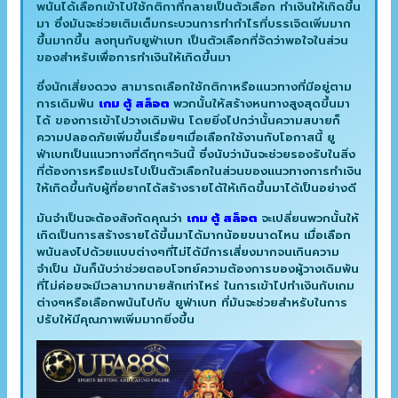
พนันได้เลือกเข้าไปใช้กติกาที่กลายเป็นตัวเลือก ทำเงินให้เกิดขึ้น
มา ซึ่งมันจะช่วยเติมเต็มกระบวนการทำกำไรที่บรรเจิดเพิ่มมาก
ขึ้นมากขึ้น ลงทุนกับยูฟ่าเบท เป็นตัวเลือกที่จัดว่าพอใจในส่วน
ของสำหรับเพื่อการทำเงินให้เกิดขึ้นมา
ซึ่งนักเสี่ยงดวง สามารถเลือกใช้กติกาหรือแนวทางที่มีอยู่ตาม
การเดิมพัน
เกม ตู้ สล็อต
พวกนั้นให้สร้างหนทางสูงสุดขึ้นมา
ได้ ของการเข้าไปวางเดิมพัน โดยยิ่งไปกว่านั้นความสบายก็
ความปลอดภัยเพิ่มขึ้นเรื่อยๆเมื่อเลือกใช้งานกับโอกาสนี้ ยู
ฟ่าเบทเป็นแนวทางที่ดีทุกๆวันนี้ ซึ่งนับว่ามันจะช่วยรองรับในสิ่ง
ที่ต้องการหรือแปรไปเป็นตัวเลือกในส่วนของแนวทางการทำเงิน
ให้เกิดขึ้นกับผู้ที่อยากได้สร้างรายได้ให้เกิดขึ้นมาได้เป็นอย่างดี
มันจำเป็นจะต้องสังกัดคุณว่า
เกม ตู้ สล็อต
จะเปลี่ยนพวกนั้นให้
เกิดเป็นการสร้างรายได้ขึ้นมาได้มากน้อยขนาดไหน เมื่อเลือก
พนันลงไปด้วยแบบต่างๆที่ไม่ได้มีการเสี่ยงมากจนเกินความ
จำเป็น มันก็นับว่าช่วยตอบโจทย์ความต้องการของผู้วางเดิมพัน
ที่ไม่ค่อยจะมีเวลามากมายสักเท่าไหร่ ในการเข้าไปทำเงินกับเกม
ต่างๆหรือเลือกพนันไปกับ ยูฟ่าเบท ที่มันจะช่วยสำหรับในการ
ปรับให้มีคุณภาพเพิ่มมากยิ่งขึ้น