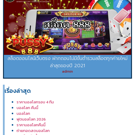
สล็อตออนไลน์เว็บตรง ฝากถอนไม่มีขั้นต่ำรวมสล็อตทุกค่ายใหม่
ล่าสุดของปี 2021
admin
เรื่องล่าสุด
ราคาบอลโลกรอบ 4 ทีม
บอลโลก คืนนี้
บอลโลก
ฟุตบอลโลก 2026
ราคาบอลโลกคืนนี้
ถ่ายทอดสดบอลโลก