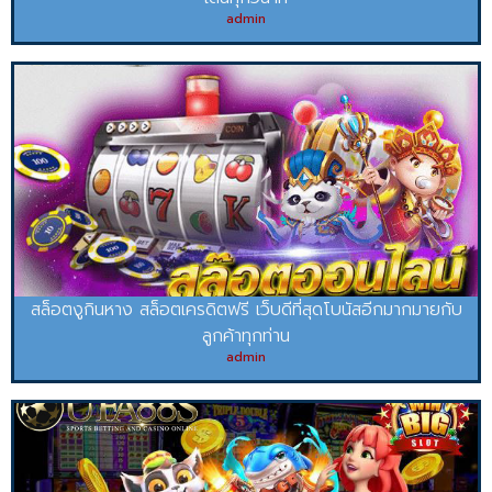
admin
สล็อตงูกินหาง สล็อตเครดิตฟรี เว็บดีที่สุดโบนัสอีกมากมายกับ
ลูกค้าทุกท่าน
admin