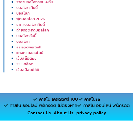
ราคาบอลโลกรอบ 4 ทีม
บอลโลก คืนนี้
บอลโลก
ฟุตบอลโลก 2026
ราคาบอลโลกคืนนี้
ถ่ายทอดสดบอลโลก
บอลโลกวันนี้
บอลโลก
asiapowerball
แทงหวยออนไลน์
เว็บสล็อตpg
333 สล็อต
เว็บสล็อต888
คาสิโน เครดิตฟรี 100
คาสิโนsa
คาสิโน ออนไลน์ ฟรีเครดิต ไม่ต้องฝาก
คาสิโน ออนไลน์ ฟรีเครดิต
Contact Us
About Us
privacy policy