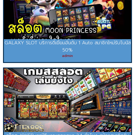
GALAXY SLOT บริการดีเยี่ยมอันดับ 1 Auto สมาชิกใหม่รับโบนัส
50%
admin