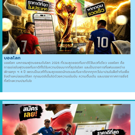
บอลโลก
บอลโลก มหกรรมฟุตบอลระดับโลก 2026 ที่รวมสุดยอดทีมชาติไว้ในเวทีเดียว บอลโลก คือ
การแข่งขันฟุตบอลทีมชาติที่ได้รับความนิยมมากที่สุดในโลก และเป็นรายการที่แฟนบอลต่าง
เฝ้ารอทุก ๆ 4 ปี เพราะเป็นเวทีที่รวมสุดยอดนักเตะและทีมชาติจากทุกทวีปมาประชันฝีเท้ากันเพื่อ
ชิงตำแหน่งแชมป์โลก ทุกแมตช์เต็มไปด้วยความเข้มข้น ความตื่นเต้น และบรรยากาศการเชียร์
ที่สร้างความประทับใจ