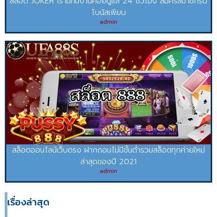
สล็อต JOKER เรามีทีมงานคอยดูแล 24 ชั่วโมง สมัครสมาชิกรับ
โบนัสเพียบ
admin
สล็อตออนไลน์เว็บตรง ฝากถอนไม่มีขั้นต่ำรวมสล็อตทุกค่ายใหม่
ล่าสุดของปี 2021
admin
เรื่องล่าสุด