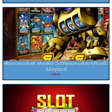
สล็อตทดลองเล่นฟรี สล็อตสัตว์ เว็บดีที่สุดในขณะนี้บริการที่รวดเร็ว
ทันใจทุกวินาที
admin