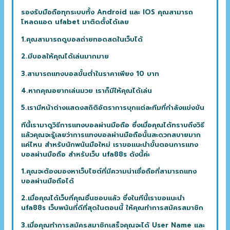
รองรับมือถือทุกระบบทั้ง Android และ IOS คุณสามารถ
โหลดแอด ufabet มาติดตั้งได้เลย
1.คุณสามารถดูบอลถ่ายทอดสดในเว็บได้
2.มีบอลให้คุณได้เล่นมากมาย
3.สามารถแทงบอลขั้นต่ำในราคาเพียง 10 บาท
4.หากคุณอยากเล่นมวย เราก็มีให้คุณได้เล่น
5.เรามีหน้าต่างแสดงสถิติอัตราการบุกแต่ละทีมที่กำลังแข่งขัน
ทีนี้เรามาดูวิธีการแทงบอลผ่านมือถือ ซึ่งเมื่อคุณได้ทราบถึงวิธี
แล้วคุณจะรู้เลยว่าการแทงบอลผ่านมือถือนั้นสะดวกสบายมาก
แค่ไหน สำหรับนักพนันมือใหม่ เราขอแนะนำขั้นตอนการแทง
บอลผ่านมือถือ สำหรับเว็บ ufa88s ดังนี้ค่ะ
1.คุณจะต้องมองหาเว็บไซต์ที่มีความน่าเชื่อถือที่สามารถแทง
บอลผ่านมือถือได้
2.เมื่อคุณได้เว็บที่คุณชื่นชอบแล้ว ซึ่งในทีนี้เราขอแนะนำ
ufa88s เว็บพนันที่ดีที่สุดในตอนนี้ ให้คุณทำการสมัครสมาชิก
3.เมื่อคุณทำการสมัครสมาชิกเสร็จคุณจะได้ User Name และ