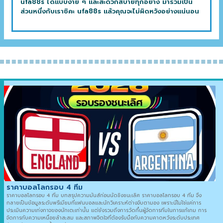
ufa88s ได้แบบง่าย ๆ และสะดวกสบายทุกอย่าง มาร่วมเป็น
ส่วนหนึ่งกับเราซิคะ ufa88s แล้วคุณจะไม่ผิดหวังอย่างแน่นอน
ราคาบอลโลกรอบ 4 ทีม
ราคาบอลโลกรอบ 4 ทีม บทสรุปความมันส์ก่อนนัดชิงชนะเลิศ ราคาบอลโลกรอบ 4 ทีม จึง
กลายเป็นข้อมูลระดับพรีเมียมที่แฟนบอลและนักวิเคราะห์ต่างจับตามอง เพราะนี่ไม่ใช่แค่การ
ประเมินความเก่งกาจของนักเตะเท่านั้น แต่ยังรวมถึงการวัดกึ๋นผู้จัดการทีมในการแก้เกม การ
จัดการกับความเหนื่อยล้าสะสม และสภาพจิตใจที่ต้องรับมือกับความคาดหวังระดับประเทศ