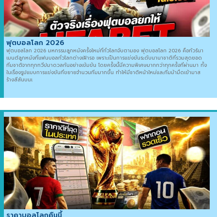
ฟุตบอลโลก 2026
ฟุตบอลโลก 2026 มหกรรมลูกหนังครั้งใหม่ที่ทั่วโลกจับตามอง ฟุตบอลโลก 2026 คือทัวร์นา
เมนต์ลูกหนังที่แฟนบอลทั่วโลกต่างเฝ้ารอ เพราะเป็นการแข่งขันระดับนานาชาติที่รวมสุดยอด
ทีมชาติจากทุกทวีปมาดวลกันอย่างเข้มข้น โดยครั้งนี้มีความพิเศษมากกว่าทุกครั้งที่ผ่านมา ทั้ง
ในเรื่องรูปแบบการแข่งขันที่ขยายจำนวนทีมมากขึ้น ทำให้มีชาติหน้าใหม่และทีมม้ามืดเข้ามาส
ร้างสีสันบนเ
ราคาบอลโลกคืนนี้