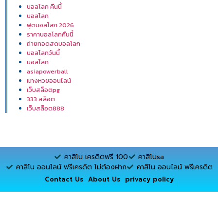
บอลโลก คืนนี้
บอลโลก
ฟุตบอลโลก 2026
ราคาบอลโลกคืนนี้
ถ่ายทอดสดบอลโลก
บอลโลกวันนี้
บอลโลก
asiapowerball
แทงหวยออนไลน์
เว็บสล็อตpg
333 สล็อต
เว็บสล็อต888
คาสิโน เครดิตฟรี 100
คาสิโนsa
คาสิโน ออนไลน์ ฟรีเครดิต ไม่ต้องฝาก
คาสิโน ออนไลน์ ฟรีเครดิต
Contact Us
About Us
privacy policy