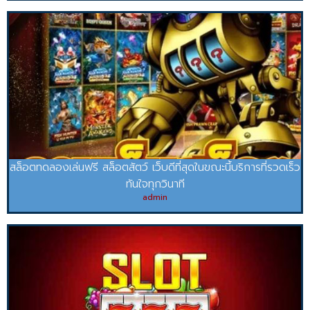
สล็อตทดลองเล่นฟรี สล็อตสัตว์ เว็บดีที่สุดในขณะนี้บริการที่รวดเร็ว
ทันใจทุกวินาที
admin