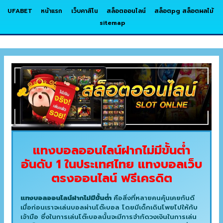
UFABET
หน้าแรก
เว็บคาสิโน
สล็อตออนไลน์
สล็อตpg สล็อตผลไม้
sitemap
แทงบอลออนไลน์ฝากไม่มีขั้นต่ํา
อันดับ 1 ในประเทศไทย แทงบอลเว็บ
ตรงออนไลน์ ฟรีเครดิต
แทงบอลออนไลน์ฝากไม่มีขั้นต่ํา
คือสิ่งที่หลายคนคุ้นเคยกันดี
เมื่อก่อนเราจะเล่นบอลผ่านโต๊ะบอล โดยมีเด็กเดินโพยไปให้กับ
เจ้ามือ ซึ่งในการเล่นโต๊ะบอลนั้นจะมีการจำกัดวงเงินในการเล่น