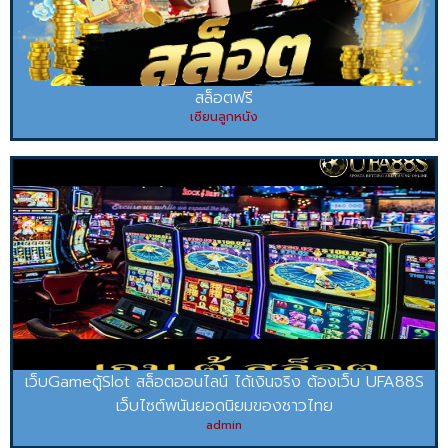
สล็อตฟรี
เซียนลูกหนัง
เว็บGameตู้Slot สล็อตออนไลน์ ได้เงินจริง ต้องเว็บ UFA88S
เว็บไซต์พนันยอดนิยมของชาวไทย
admin