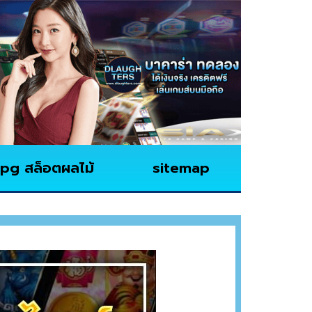
pg สล็อตผลไม้
sitemap