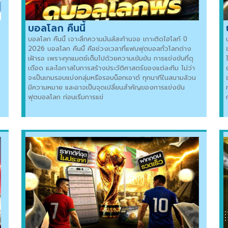
บอลโลก คืนนี้
บอลโลก คืนนี้ เจาะลึกความมันส์สะท้านจอ เกาะติดไฮไลท์ ปี
2026 บอลโลก คืนนี้ คือช่วงเวลาที่แฟนฟุตบอลทั่วโลกต่าง
เฝ้ารอ เพราะทุกแมตช์เต็มไปด้วยความเข้มข้น การแข่งขันที่ดุ
เดือด และโอกาสในการสร้างประวัติศาสตร์ของแต่ละทีม ไม่ว่า
จะเป็นเกมรอบแบ่งกลุ่มหรือรอบน็อกเอาต์ ทุกนาทีในสนามล้วน
มีความหมาย และอาจเป็นจุดเปลี่ยนสำคัญของการแข่งขัน
ฟุตบอลโลก ก่อนเริ่มการแข่