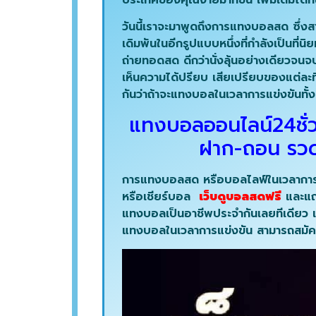
วันนี้เราจะมาพูดถึงการแทงบอลสด ซึ่
เดิมพันในอีกรูปแบบหนึ่งที่กำลังเป็นที่
ถ่ายทอดสด ดีกว่านั่งลุ้นอย่างเดียวจนจ
เห็นความได้ปรียบ เสียเปรียบของแต่ละ
กันว่าถ้าจะแทงบอลในเวลาการแข่งขันทั้ง
แทงบอลออนไลน์24ชั่วโ
ฝาก-ถอน รวดเ
การแทงบอลสด หรือบอลไลฟ์ในเวลาการแข่
หรือเชียร์บอล
เว็บดูบอลสดฟรี
และแถ
แทงบอลเป็นอาชีพประจำกันเลยทีเดียว เพร
แทงบอลในเวลาการแข่งขัน สามารถสมัครได้