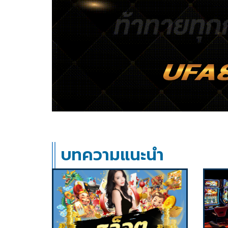
บทความแนะนำ