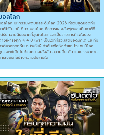
บอลโลก
บอลโลก มหกรรมฟุตบอลระดับโลก 2026 ที่รวมสุดยอดทีม
ชาติไว้ในเวทีเดียว บอลโลก คือการแข่งขันฟุตบอลทีมชาติที่
ได้รับความนิยมมากที่สุดในโลก และเป็นรายการที่แฟนบอล
ต่างเฝ้ารอทุก ๆ 4 ปี เพราะเป็นเวทีที่รวมสุดยอดนักเตะและทีม
ชาติจากทุกทวีปมาประชันฝีเท้ากันเพื่อชิงตำแหน่งแชมป์โลก
ทุกแมตช์เต็มไปด้วยความเข้มข้น ความตื่นเต้น และบรรยากาศ
การเชียร์ที่สร้างความประทับใจ