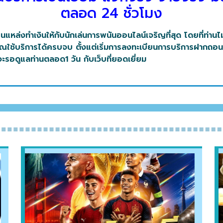
ตลอด 24 ชั่วโมง
็นแหล่งทำเงินให้กับนักเล่นการพนันออนไลน์เจริญที่สุด โดยที่ท่านไม่
ห้คุณใช้บริการได้ครบจบ ตั้งแต่เริ่มการลงทะเบียนการบริการฝากถอ
รอดูแลท่านตลอด1 วัน กับเว็บที่ยอดเยี่ยม