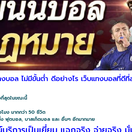
งบอล ไม่มีขั้นต่ำ ดีอย่างไร เว็บแทงบอลที่ดีที่
ี่สุดในขณะนี้
วโมง มากกว่า 50 ชีวิต
ง ฟุตบอล, บาสเก็ตบอล และ อื่นๆ อีกมากมาย
บริการเป็นเยี่ยม แจกจริง จ่ายจริง 