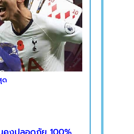
สุด
มั่นคงปลอดภัย 100%