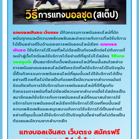
แทงบอลเงินสด เว็บตรง
มีกิจกรรมการพนันออนไลน์ที่นัก
พนันทุกคนจะมีความเพลิดเพลินและง่ายดายกับการที่จะใช้บริการ
ได้เป็นอย่างดีในด้านของการพนันออนไลน์เรียก
แทงบอล
เงินสด
ใช้บริการได้โดยที่จะไม่ต้องเป็นกังวลอีกต่อไปกับการที่
จะเข้าสู่เว็บไซต์และใช้บริการได้อย่างดีที่สุดไม่ได้สมัคร
วิธีแทง
บอลสูงต่ำ
เป็นสมาชิกกับเว็บพนันออนไลน์ที่คนนั้นสนใจอย่าง
การพนันแทงบอลออนไลน์ฟรีเครดิตที่จะใช้บริการได้ในปัจจุบัน
นี้เป็นกิจกรรมการพนันออนไลน์ที่คุณนั้นจะได้ใช้บริการได้เป็น
อย่างดีโดยที่จะไม่ต้องเป็นกังวลหรือมีความยากลำบากแม้แต่
นิดเดียวกับการใช้บริการในการพนันออนไลน์ที่ดีที่สุดกับ
กิจกรรมการพนันที่จะไม่ต้องมีความยากลำบากเมื่อได้สมัครเป็น
สมาชิกและใช้บริการกับการพนันออนไลน์ที่คนมาสนใจการใช้
บริการในการพนันออนไลน์เรียกใช้บริการได้โดยที่คนนั้นจะมี
ความเพลิดเพลินและสนุกสนานกับการใช้บริการได้เป็นอย่างดี
อย่างที่คุณนั้นจะได้ใช้บริการได้ในปัจจุบันนี้อย่างที่จะไม่ต้องเป็น
กังวลและมีความยากลำบากอีก
แทงบอลเงินสด เว็บตรง สมัครฟรี