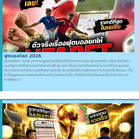
ฟุตบอลโลก 2026
ฟุตบอลโลก 2026 มหกรรมลูกหนังครั้งใหม่ที่ทั่วโลกจับตามอง ฟุตบอลโลก 2026 คือทัวร์นา
เมนต์ลูกหนังที่แฟนบอลทั่วโลกต่างเฝ้ารอ เพราะเป็นการแข่งขันระดับนานาชาติที่รวมสุดยอด
ทีมชาติจากทุกทวีปมาดวลกันอย่างเข้มข้น โดยครั้งนี้มีความพิเศษมากกว่าทุกครั้งที่ผ่านมา ทั้ง
ในเรื่องรูปแบบการแข่งขันที่ขยายจำนวนทีมมากขึ้น ทำให้มีชาติหน้าใหม่และทีมม้ามืดเข้ามาส
ร้างสีสันบนเ