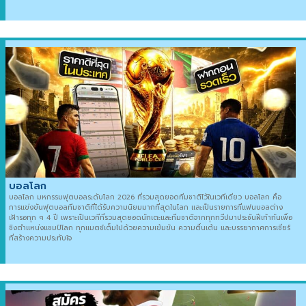
บอลโลก
บอลโลก มหกรรมฟุตบอลระดับโลก 2026 ที่รวมสุดยอดทีมชาติไว้ในเวทีเดียว บอลโลก คือ
การแข่งขันฟุตบอลทีมชาติที่ได้รับความนิยมมากที่สุดในโลก และเป็นรายการที่แฟนบอลต่าง
เฝ้ารอทุก ๆ 4 ปี เพราะเป็นเวทีที่รวมสุดยอดนักเตะและทีมชาติจากทุกทวีปมาประชันฝีเท้ากันเพื่อ
ชิงตำแหน่งแชมป์โลก ทุกแมตช์เต็มไปด้วยความเข้มข้น ความตื่นเต้น และบรรยากาศการเชียร์
ที่สร้างความประทับใจ