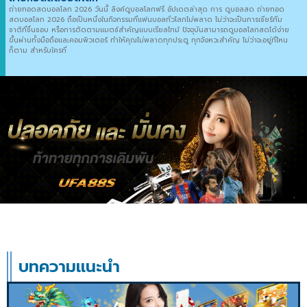
ถ่ายทอดสดบอลโลก 2026 วันนี้ ลิงค์ดูบอลโลกฟรี อัปเดตล่าสุด การ ดูบอลสด ถ่ายทอด
สดบอลโลก 2026 ถือเป็นหนึ่งในกิจกรรมที่แฟนบอลทั่วโลกไม่พลาด ไม่ว่าจะเป็นการเชียร์ทีม
ชาติที่ชื่นชอบ หรือการติดตามแมตช์สำคัญแบบเรียลไทม์ ปัจจุบันสามารถดูบอลโลกสดได้ง่าย
ขึ้นผ่านทั้งมือถือและคอมพิวเตอร์ ทำให้คุณไม่พลาดทุกประตู ทุกจังหวะสำคัญ ไม่ว่าจะอยู่ที่ไหน
ก็ตาม สำหรับใครที่
บทความแนะนำ