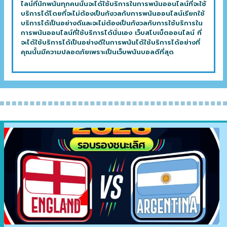
ไลน์ที่นักพนันทุกคนนั้นจะได้ใช้บริการในการพนันออนไลน์ที่จะใช้
บริการได้โดยที่จะไม่ต้องเป็นกังวลกับการพนันออนไลน์เรียกใช้
บริการได้เป็นอย่างดีและจะไม่ต้องเป็นกังวลกับการใช้บริการใน
การพนันออนไลน์ที่ใช้บริการได้นั่นเอง เว็บสโบเบ็ตออนไลน์ ที่
จะได้ใช้บริการได้เป็นอย่างดีในการพนันได้ใช้บริการได้อย่างที่
คุณนั้นมีความปลอดภัยเพราะเป็นเว็บพนันบอลดีที่สุด