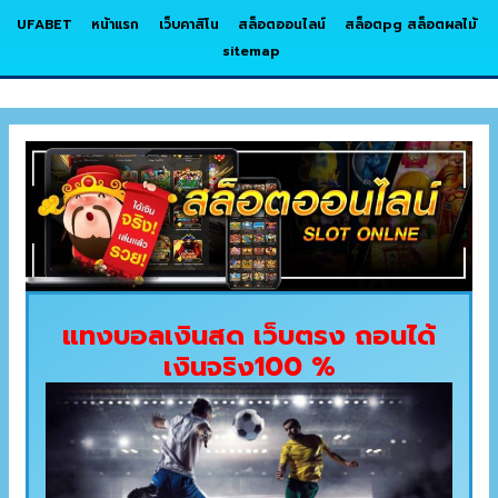
UFABET
หน้าแรก
เว็บคาสิโน
สล็อตออนไลน์
สล็อตpg สล็อตผลไม้
sitemap
แทงบอลเงินสด เว็บตรง ถอนได้
เงินจริง100 %