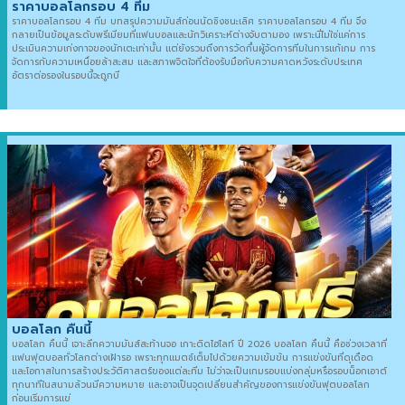
ราคาบอลโลกรอบ 4 ทีม
ราคาบอลโลกรอบ 4 ทีม บทสรุปความมันส์ก่อนนัดชิงชนะเลิศ ราคาบอลโลกรอบ 4 ทีม จึง
กลายเป็นข้อมูลระดับพรีเมียมที่แฟนบอลและนักวิเคราะห์ต่างจับตามอง เพราะนี่ไม่ใช่แค่การ
ประเมินความเก่งกาจของนักเตะเท่านั้น แต่ยังรวมถึงการวัดกึ๋นผู้จัดการทีมในการแก้เกม การ
จัดการกับความเหนื่อยล้าสะสม และสภาพจิตใจที่ต้องรับมือกับความคาดหวังระดับประเทศ
อัตราต่อรองในรอบนี้จะถูกบี
บอลโลก คืนนี้
บอลโลก คืนนี้ เจาะลึกความมันส์สะท้านจอ เกาะติดไฮไลท์ ปี 2026 บอลโลก คืนนี้ คือช่วงเวลาที่
แฟนฟุตบอลทั่วโลกต่างเฝ้ารอ เพราะทุกแมตช์เต็มไปด้วยความเข้มข้น การแข่งขันที่ดุเดือด
และโอกาสในการสร้างประวัติศาสตร์ของแต่ละทีม ไม่ว่าจะเป็นเกมรอบแบ่งกลุ่มหรือรอบน็อกเอาต์
ทุกนาทีในสนามล้วนมีความหมาย และอาจเป็นจุดเปลี่ยนสำคัญของการแข่งขันฟุตบอลโลก
ก่อนเริ่มการแข่