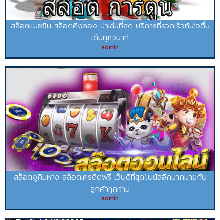
สล็อตแมชชีน สล็อตคิงคอง น่าเล่นที่สุด บริการที่รวดเร็วทันใจตื่น
เต้นทุกวินาที
admin
สล็อตงูกินหาง สล็อตเครดิตฟรี เว็บดีที่สุดโบนัสอีกมากมายกับ
ลูกค้าทุกท่าน
admin