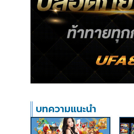
บทความแนะนำ