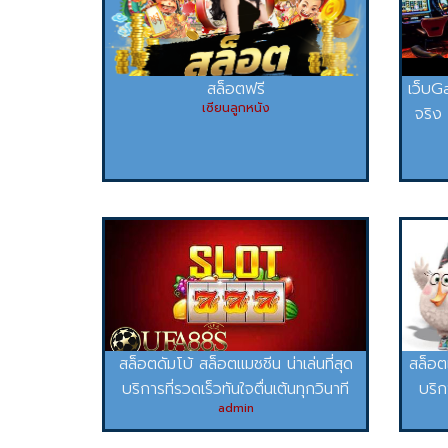
สล็อตฟรี
เว็บG
เซียนลูกหนัง
จริง
สล็อตดัมโบ้ สล็อตแมชชีน น่าเล่นที่สุด
สล็อต
บริการที่รวดเร็วทันใจตื่นเต้นทุกวินาที
บริก
admin