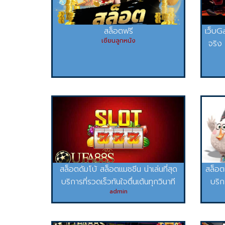
สล็อตฟรี
เว็บG
เซียนลูกหนัง
จริง
สล็อตดัมโบ้ สล็อตแมชชีน น่าเล่นที่สุด
สล็อต
บริการที่รวดเร็วทันใจตื่นเต้นทุกวินาที
บริก
admin