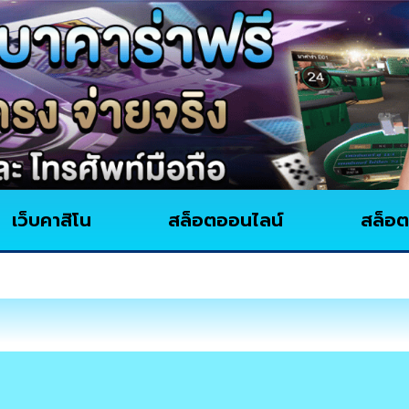
เว็บคาสิโน
สล็อตออนไลน์
สล็อต