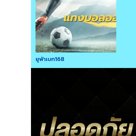
ยูฟ่าเบท168