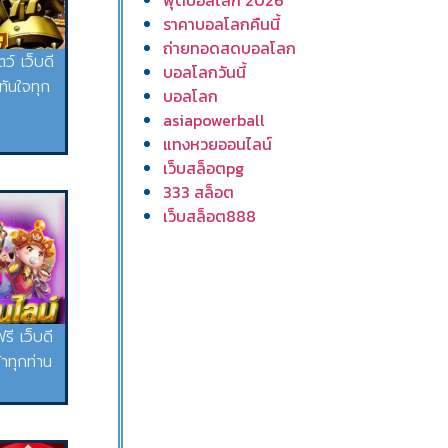
ราคาบอลโลกคืนนี้
ถ่ายทอดสดบอลโลก
์ เว็บดี
บอลโลกวันนี้
วทันใจทุก
บอลโลก
asiapowerball
แทงหวยออนไลน์
เว็บสล็อตpg
333 สล็อต
เว็บสล็อต888
ี เว็บดี
าทุกท่าน