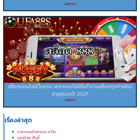
admin
สล็อตออนไลน์เว็บตรง ฝากถอนไม่มีขั้นต่ำรวมสล็อตทุกค่ายใหม่
ล่าสุดของปี 2021
admin
เรื่องล่าสุด
ราคาบอลโลกรอบ 4 ทีม
บอลโลก คืนนี้