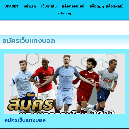
UFABET
หน้าแรก
เว็บคาสิโน
สล็อตออนไลน์
สล็อตpg สล็อตผลไม้
sitemap
สมัครเว็บแทงบอล
สมัครเว็บแทงบอล