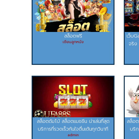
สล็อตฟรี
เว็บG
เซียนลูกหนัง
จริง
สล็อตดัมโบ้ สล็อตแมชชีน น่าเล่นที่สุด
สล็อต
บริการที่รวดเร็วทันใจตื่นเต้นทุกวินาที
บริก
admin