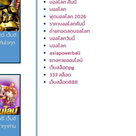
บอลโลก คืนนี้
บอลโลก
ฟุตบอลโลก 2026
ราคาบอลโลกคืนนี้
ถ่ายทอดสดบอลโลก
์ เว็บดี
บอลโลกวันนี้
วทันใจทุก
บอลโลก
asiapowerball
แทงหวยออนไลน์
เว็บสล็อตpg
333 สล็อต
เว็บสล็อต888
ี เว็บดี
าทุกท่าน