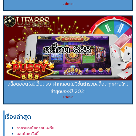
admin
สล็อตออนไลน์เว็บตรง ฝากถอนไม่มีขั้นต่ำรวมสล็อตทุกค่ายใหม่
ล่าสุดของปี 2021
admin
เรื่องล่าสุด
ราคาบอลโลกรอบ 4 ทีม
บอลโลก คืนนี้