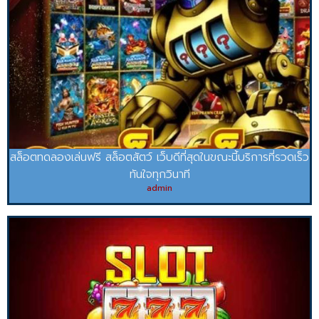
สล็อตทดลองเล่นฟรี สล็อตสัตว์ เว็บดีที่สุดในขณะนี้บริการที่รวดเร็ว
ทันใจทุกวินาที
admin