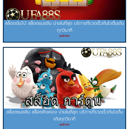
สล็อตดัมโบ้ สล็อตแมชชีน น่าเล่นที่สุด บริการที่รวดเร็วทันใจตื่นเต้น
ทุกวินาที
admin
สล็อตแมชชีน สล็อตคิงคอง น่าเล่นที่สุด บริการที่รวดเร็วทันใจตื่น
เต้นทุกวินาที
admin