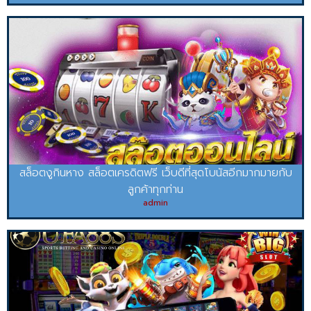
สล็อตงูกินหาง สล็อตเครดิตฟรี เว็บดีที่สุดโบนัสอีกมากมายกับ
ลูกค้าทุกท่าน
admin