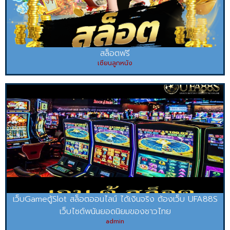
สล็อตฟรี
เซียนลูกหนัง
เว็บGameตู้Slot สล็อตออนไลน์ ได้เงินจริง ต้องเว็บ UFA88S
เว็บไซต์พนันยอดนิยมของชาวไทย
admin