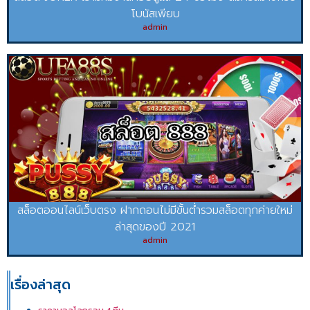
โบนัสเพียบ
admin
สล็อตออนไลน์เว็บตรง ฝากถอนไม่มีขั้นต่ำรวมสล็อตทุกค่ายใหม่
ล่าสุดของปี 2021
admin
เรื่องล่าสุด