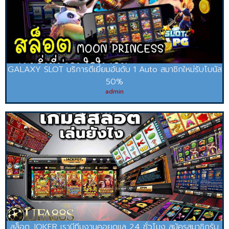
GALAXY SLOT บริการดีเยี่ยมอันดับ 1 Auto สมาชิกใหม่รับโบนัส
50%
admin
สล็อต JOKER เรามีทีมงานคอยดูแล 24 ชั่วโมง สมัครสมาชิกรับ