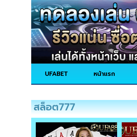
UFABET
หน้าแรก
สล็อต777