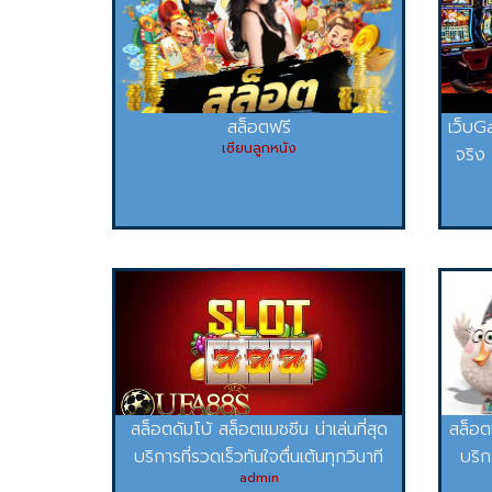
สล็อตฟรี
เว็บG
เซียนลูกหนัง
จริง
สล็อตดัมโบ้ สล็อตแมชชีน น่าเล่นที่สุด
สล็อต
บริการที่รวดเร็วทันใจตื่นเต้นทุกวินาที
บริก
admin