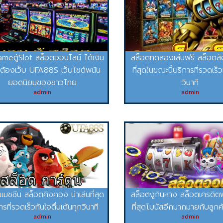
ameตู้Slot สล็อตออนไลน์ ได้เงิน
สล็อตทดลองเล่นฟรี สล็อตสัตว
 ต้องเว็บ UFA88S เว็บไซต์พนัน
ที่สุดในขณะนี้บริการที่รวดเร็
ยอดนิยมของชาวไทย
วินาที
admin
admin
แมชชีน สล็อตคิงคอง น่าเล่นที่สุด
สล็อตงูกินหาง สล็อตเครดิตฟร
ารที่รวดเร็วทันใจตื่นเต้นทุกวินาที
ที่สุดโบนัสอีกมากมายกับลูกค้
admin
admin