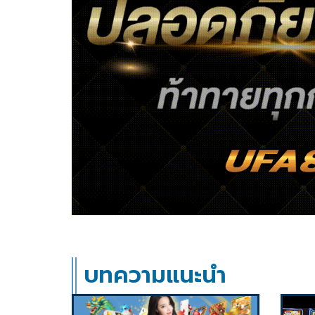
บทความแนะนำ