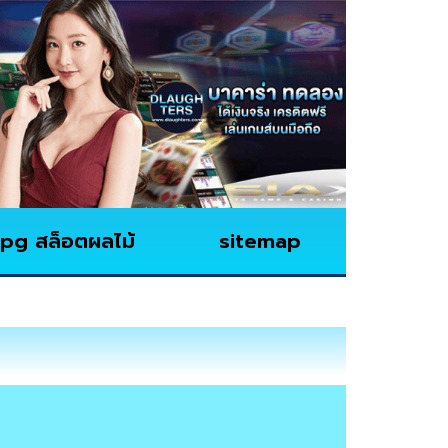
pg สล็อตผลไม้
sitemap