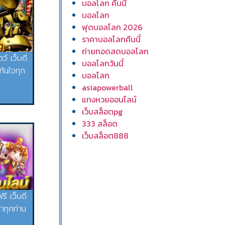
บอลโลก คืนนี้
บอลโลก
ฟุตบอลโลก 2026
ราคาบอลโลกคืนนี้
ถ่ายทอดสดบอลโลก
์ เว็บดี
บอลโลกวันนี้
วทันใจทุก
บอลโลก
asiapowerball
แทงหวยออนไลน์
เว็บสล็อตpg
333 สล็อต
เว็บสล็อต888
ี เว็บดี
าทุกท่าน