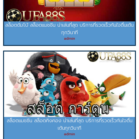
สล็อตดัมโบ้ สล็อตแมชชีน น่าเล่นที่สุด บริการที่รวดเร็วทันใจตื่นเต้น
ทุกวินาที
admin
สล็อตแมชชีน สล็อตคิงคอง น่าเล่นที่สุด บริการที่รวดเร็วทันใจตื่น
เต้นทุกวินาที
admin