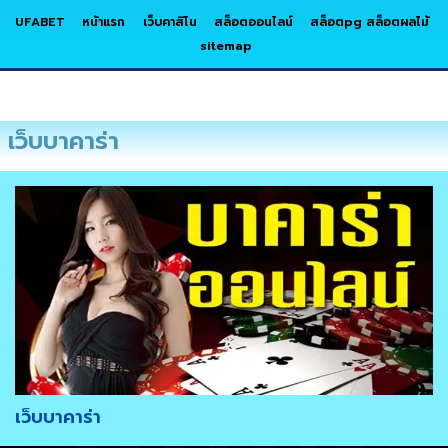
UFABET
หน้าแรก
เว็บคาสิโน
สล็อตออนไลน์
สล็อตpg สล็อตผลไม้
sitemap
เว็บบาคาร่า
เว็บบาคาร่า