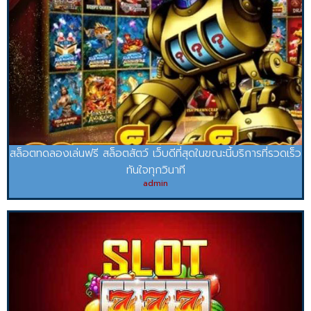
สล็อตทดลองเล่นฟรี สล็อตสัตว์ เว็บดีที่สุดในขณะนี้บริการที่รวดเร็ว
ทันใจทุกวินาที
admin