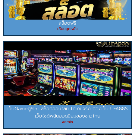
สล็อตฟรี
เซียนลูกหนัง
เว็บGameตู้Slot สล็อตออนไลน์ ได้เงินจริง ต้องเว็บ UFA88S
เว็บไซต์พนันยอดนิยมของชาวไทย
admin