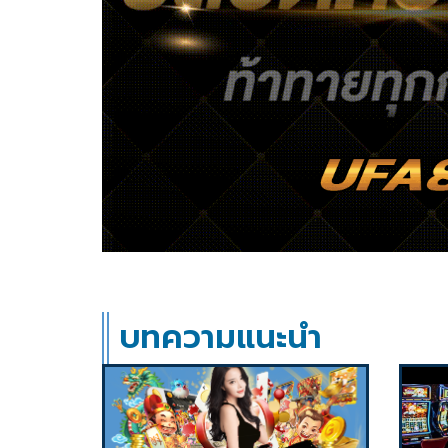
บทความแนะนำ