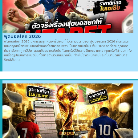
ฟุตบอลโลก 2026
ฟุตบอลโลก 2026 มหกรรมลูกหนังครั้งใหม่ที่ทั่วโลกจับตามอง ฟุตบอลโลก 2026 คือทัวร์นา
เมนต์ลูกหนังที่แฟนบอลทั่วโลกต่างเฝ้ารอ เพราะเป็นการแข่งขันระดับนานาชาติที่รวมสุดยอด
ทีมชาติจากทุกทวีปมาดวลกันอย่างเข้มข้น โดยครั้งนี้มีความพิเศษมากกว่าทุกครั้งที่ผ่านมา ทั้ง
ในเรื่องรูปแบบการแข่งขันที่ขยายจำนวนทีมมากขึ้น ทำให้มีชาติหน้าใหม่และทีมม้ามืดเข้ามาส
ร้างสีสันบนเ