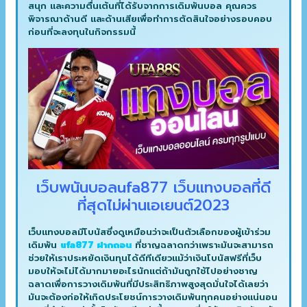
สนุก และความตื่นเต้นที่ได้รับจากการเดิมพันบอล คุณควร
พิจารณาด้านดี และด้านเสียเพื่อทำการตัดสินใจอย่างรอบคอบ
ก่อนที่จะลงทุนในกิจกรรมนี้
เว็บพนันบอลufa877 เว็บแทงบอลที่ดี
ที่สุดไม่ผ่านเอเยนต์2023
เว็บแทงบอลมีโบนัสซึ่งดูเหมือนว่าจะเป็นตัวเลือกของผู้เข้าร่วม
เดิมพัน
ufa877 ฝากถอน
ที่ชาญฉลาดกว่าเพราะมันจะสามารถ
ช่วยให้เราประหยัดเงินทุนได้ดีทีเดียวแม้ว่าเงินโบนัสฟรีที่เว็บ
มอบให้จะไม่ได้มากมายอะไรนักแต่ถ้ามันถูกใช้ไปอย่างชาญ
ฉลาดเพื่อการวางเดิมพันที่มีประสิทธิภาพสูงสุดมั่นใจได้เลยว่า
มันจะต้องก่อให้เกิดประโยชน์การวางเดิมพันทุกคนอย่างแน่นอน