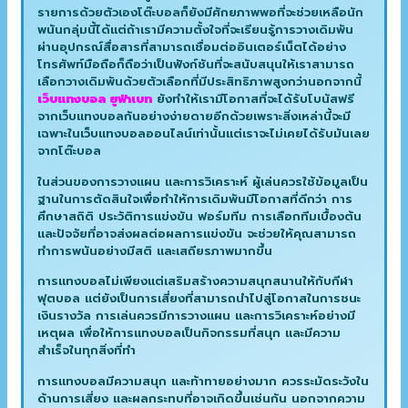
รายการด้วยตัวเองโต๊ะบอลก็ยังมีศักยภาพพอที่จะช่วยเหลือนัก
พนันกลุ่มนี้ได้แต่ถ้าเรามีความตั้งใจที่จะเรียนรู้การวางเดิมพัน
ผ่านอุปกรณ์สื่อสารที่สามารถเชื่อมต่ออินเตอร์เน็ตได้อย่าง
โทรศัพท์มือถือก็ถือว่าเป็นฟังก์ชันที่จะสนับสนุนให้เราสามารถ
เลือกวางเดิมพันด้วยตัวเลือกที่มีประสิทธิภาพสูงกว่านอกจากนี้
เว็บแทงบอล ยูฟ่าเบท
ยังทำให้เรามีโอกาสที่จะได้รับโบนัสฟรี
จากเว็บแทงบอลกันอย่างง่ายดายอีกด้วยเพราะสิ่งเหล่านี้จะมี
เฉพาะในเว็บแทงบอลออนไลน์เท่านั้นแต่เราจะไม่เคยได้รับมันเลย
จากโต๊ะบอล
ในส่วนของการวางแผน และการวิเคราะห์ ผู้เล่นควรใช้ข้อมูลเป็น
ฐานในการตัดสินใจเพื่อทำให้การเดิมพันมีโอกาสที่ดีกว่า การ
ศึกษาสถิติ ประวัติการแข่งขัน ฟอร์มทีม การเลือกทีมเบื้องต้น
และปัจจัยที่อาจส่งผลต่อผลการแข่งขัน จะช่วยให้คุณสามารถ
ทำการพนันอย่างมีสติ และเสถียรภาพมากขึ้น
การแทงบอลไม่เพียงแต่เสริมสร้างความสนุกสนานให้กับกีฬา
ฟุตบอล แต่ยังเป็นการเสี่ยงที่สามารถนำไปสู่โอกาสในการชนะ
เงินรางวัล การเล่นควรมีการวางแผน และการวิเคราะห์อย่างมี
เหตุผล เพื่อให้การแทงบอลเป็นกิจกรรมที่สนุก และมีความ
สำเร็จในทุกสิ่งที่ทำ
การแทงบอลมีความสนุก และท้าทายอย่างมาก ควรระมัดระวังใน
ด้านการเสี่ยง และผลกระทบที่อาจเกิดขึ้นเช่นกัน นอกจากความ