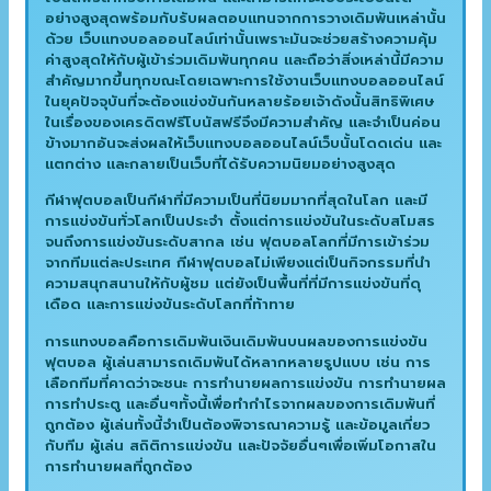
อย่างสูงสุดพร้อมกับรับผลตอบแทนจากการวางเดิมพันเหล่านั้น
ด้วย เว็บแทงบอลออนไลน์เท่านั้นเพราะมันจะช่วยสร้างความคุ้ม
ค่าสูงสุดให้กับผู้เข้าร่วมเดิมพันทุกคน และถือว่าสิ่งเหล่านี้มีความ
สำคัญมากขึ้นทุกขณะโดยเฉพาะการใช้งานเว็บแทงบอลออนไลน์
ในยุคปัจจุบันที่จะต้องแข่งขันกันหลายร้อยเจ้าดังนั้นสิทธิพิเศษ
ในเรื่องของเครดิตฟรีโบนัสฟรีจึงมีความสำคัญ และจำเป็นค่อน
ข้างมากอันจะส่งผลให้เว็บแทงบอลออนไลน์เว็บนั้นโดดเด่น และ
แตกต่าง และกลายเป็นเว็บที่ได้รับความนิยมอย่างสูงสุด
กีฬาฟุตบอลเป็นกีฬาที่มีความเป็นที่นิยมมากที่สุดในโลก และมี
การแข่งขันทั่วโลกเป็นประจำ ตั้งแต่การแข่งขันในระดับสโมสร
จนถึงการแข่งขันระดับสากล เช่น ฟุตบอลโลกที่มีการเข้าร่วม
จากทีมแต่ละประเทศ กีฬาฟุตบอลไม่เพียงแต่เป็นกิจกรรมที่นำ
ความสนุกสนานให้กับผู้ชม แต่ยังเป็นพื้นที่ที่มีการแข่งขันที่ดุ
เดือด และการแข่งขันระดับโลกที่ท้าทาย
การแทงบอลคือการเดิมพันเงินเดิมพันบนผลของการแข่งขัน
ฟุตบอล ผู้เล่นสามารถเดิมพันได้หลากหลายรูปแบบ เช่น การ
เลือกทีมที่คาดว่าจะชนะ การทำนายผลการแข่งขัน การทำนายผล
การทำประตู และอื่นๆทั้งนี้เพื่อทำกำไรจากผลของการเดิมพันที่
ถูกต้อง ผู้เล่นทั้งนี้จำเป็นต้องพิจารณาความรู้ และข้อมูลเกี่ยว
กับทีม ผู้เล่น สถิติการแข่งขัน และปัจจัยอื่นๆเพื่อเพิ่มโอกาสใน
การทำนายผลที่ถูกต้อง