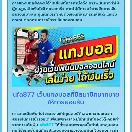
การแทงบอลยังคงมีด้านเสี่ยงที่ควรคำนึงถึง การพนันอาจทำให้
ผู้คนสูญเสียเงินได้โดยรวดเร็ว หากไม่มีการบริหารจัดการเงิน
อย่างเหมาะสม ผู้เล่นควรกำหนดวงเงินที่สามารถเสียได้ และไม่
กระทบต่อสถานการณ์การเงินของตนเอง
ufa877 เว็บแทงบอลที่มีสมาชิกมากมาย
ให้การยอมรับ
การวางเดิมพันกับโต๊ะบอลจะให้คุณสมบัติเฉพาะความสะดวก
สบายในการเข้าร่วมเดิมพันเพราะเราจะมีเจ้าหน้าที่ของโต๊ะคอยทำ
รายการเดิมพัน
ufa877
ให้ทั้งหมดเพราะฉะนั้นถ้าเป็นกลุ่มของ
คนที่ยังคงยึดมั่นกับรูปแบบของการวางเดิมพันที่ไม่ชอบการทำ