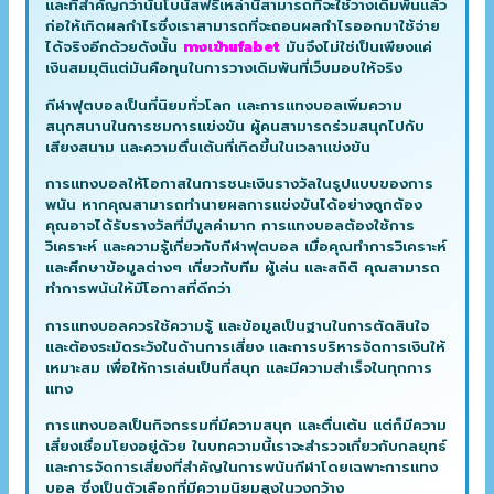
และที่สำคัญกว่านั้นโบนัสฟรีเหล่านี้สามารถที่จะใช้วางเดิมพันแล้ว
ก่อให้เกิดผลกำไรซึ่งเราสามารถที่จะถอนผลกำไรออกมาใช้จ่าย
ได้จริงอีกด้วยดังนั้น
ทางเข้าufabet
มันจึงไม่ใช่เป็นเพียงแค่
เงินสมมุติแต่มันคือทุนในการวางเดิมพันที่เว็บมอบให้จริง
กีฬาฟุตบอลเป็นที่นิยมทั่วโลก และการแทงบอลเพิ่มความ
สนุกสนานในการชมการแข่งขัน ผู้คนสามารถร่วมสนุกไปกับ
เสียงสนาม และความตื่นเต้นที่เกิดขึ้นในเวลาแข่งขัน
การแทงบอลให้โอกาสในการชนะเงินรางวัลในรูปแบบของการ
พนัน หากคุณสามารถทำนายผลการแข่งขันได้อย่างถูกต้อง
คุณอาจได้รับรางวัลที่มีมูลค่ามาก การแทงบอลต้องใช้การ
วิเคราะห์ และความรู้เกี่ยวกับกีฬาฟุตบอล เมื่อคุณทำการวิเคราะห์
และศึกษาข้อมูลต่างๆ เกี่ยวกับทีม ผู้เล่น และสถิติ คุณสามารถ
ทำการพนันให้มีโอกาสที่ดีกว่า
การแทงบอลควรใช้ความรู้ และข้อมูลเป็นฐานในการตัดสินใจ
และต้องระมัดระวังในด้านการเสี่ยง และการบริหารจัดการเงินให้
เหมาะสม เพื่อให้การเล่นเป็นที่สนุก และมีความสำเร็จในทุกการ
แทง
การแทงบอลเป็นกิจกรรมที่มีความสนุก และตื่นเต้น แต่ก็มีความ
เสี่ยงเชื่อมโยงอยู่ด้วย ในบทความนี้เราจะสำรวจเกี่ยวกับกลยุทธ์
และการจัดการเสี่ยงที่สำคัญในการพนันกีฬาโดยเฉพาะการแทง
บอล ซึ่งเป็นตัวเลือกที่มีความนิยมสูงในวงกว้าง