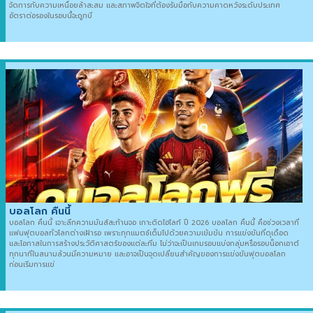
จัดการกับความเหนื่อยล้าสะสม และสภาพจิตใจที่ต้องรับมือกับความคาดหวังระดับประเทศ
อัตราต่อรองในรอบนี้จะถูกบี
บอลโลก คืนนี้
บอลโลก คืนนี้ เจาะลึกความมันส์สะท้านจอ เกาะติดไฮไลท์ ปี 2026 บอลโลก คืนนี้ คือช่วงเวลาที่
แฟนฟุตบอลทั่วโลกต่างเฝ้ารอ เพราะทุกแมตช์เต็มไปด้วยความเข้มข้น การแข่งขันที่ดุเดือด
และโอกาสในการสร้างประวัติศาสตร์ของแต่ละทีม ไม่ว่าจะเป็นเกมรอบแบ่งกลุ่มหรือรอบน็อกเอาต์
ทุกนาทีในสนามล้วนมีความหมาย และอาจเป็นจุดเปลี่ยนสำคัญของการแข่งขันฟุตบอลโลก
ก่อนเริ่มการแข่