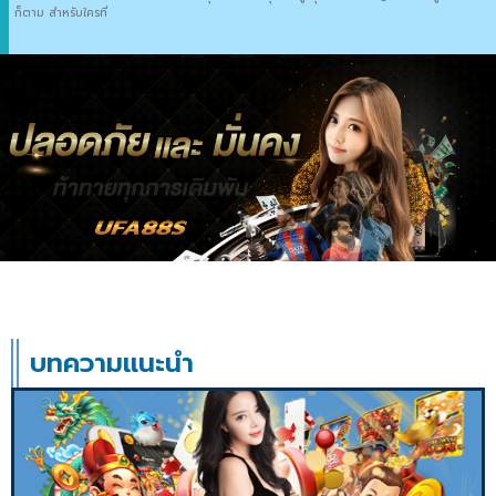
ก็ตาม สำหรับใครที่
บทความแนะนำ